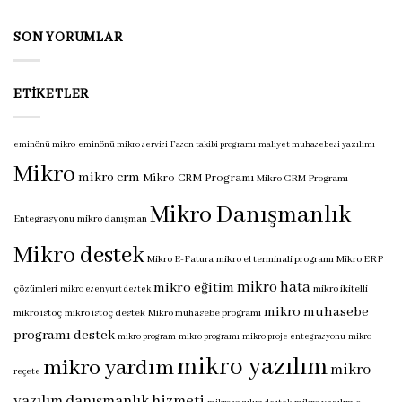
takip
programı
için
SON YORUMLAR
ETIKETLER
eminönü mikro
eminönü mikro servisi
Fason takibi programı
maliyet muhasebesi yazılımı
Mikro
mikro crm
Mikro CRM Programı
Mikro CRM Programı
Mikro Danışmanlık
Entegrasyonu
mikro danışman
Mikro destek
Mikro E-Fatura
mikro el terminali programı
Mikro ERP
mikro hata
mikro eğitim
çözümleri
mikro ikitelli
mikro esenyurt destek
mikro muhasebe
mikro istoç
mikro istoç destek
Mikro muhasebe programı
programı destek
mikro program
mikro programı
mikro proje entegrasyonu
mikro
mikro yazılım
mikro yardım
mikro
reçete
yazılım danışmanlık hizmeti