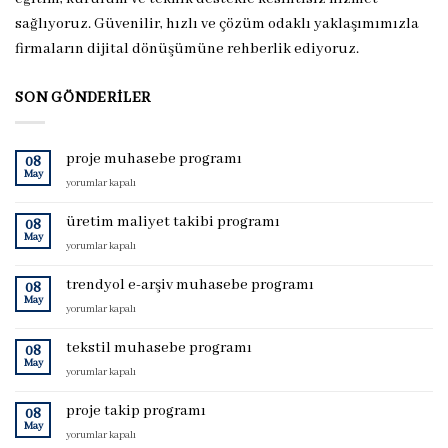
sağlıyoruz. Güvenilir, hızlı ve çözüm odaklı yaklaşımımızla
firmaların dijital dönüşümüne rehberlik ediyoruz.
SON GÖNDERILER
proje muhasebe programı
08
May
proje
yorumlar kapalı
muhasebe
programı
üretim maliyet takibi programı
08
için
May
üretim
yorumlar kapalı
maliyet
takibi
trendyol e-arşiv muhasebe programı
08
programı
May
trendyol
yorumlar kapalı
için
e-
arşiv
tekstil muhasebe programı
08
muhasebe
May
tekstil
yorumlar kapalı
programı
muhasebe
için
programı
proje takip programı
08
için
May
proje
yorumlar kapalı