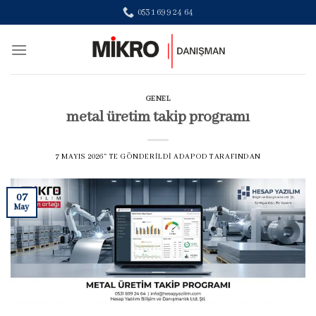
Skip
0531 699 24 64
to
content
GENEL
metal üretim takip programı
7 MAYIS 2026
’' TE GÖNDERILDI
ADAPOD
TARAFINDAN
07
May