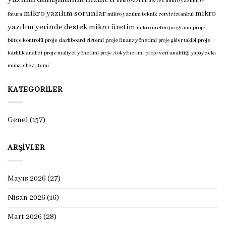
mikro yazılım e-
mikro yazılım destek
mikro yazılım sorunlar
mikro
fatura
mikro yazılım teknik servis istanbul
yazılım yerinde destek
mikro üretim
mikro üretim programı
proje
bütçe kontrolü
proje dashboard sistemi
proje finans yönetimi
proje
proje gider takibi
kârlılık analizi
proje maliyet yönetimi
proje veri analitiği
proje stok yönetimi
yapay zeka
muhasebe sistemi
KATEGORILER
Genel
(157)
ARŞIVLER
Mayıs 2026
(27)
Nisan 2026
(16)
Mart 2026
(28)