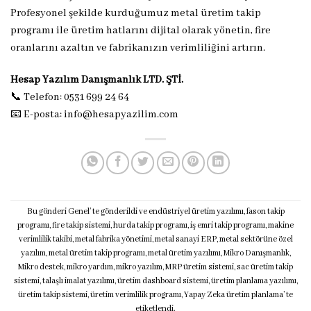
Profesyonel şekilde kurduğumuz metal üretim takip
programı ile üretim hatlarını dijital olarak yönetin, fire
oranlarını azaltın ve fabrikanızın verimliliğini artırın.
Hesap Yazılım Danışmanlık LTD. ŞTİ.
📞 Telefon: 0531 699 24 64
📧 E-posta:
info@hesapyazilim.com
Bu gönderi
Genel
’ te gönderildi ve
endüstriyel üretim yazılımı
,
fason takip
programı
,
fire takip sistemi
,
hurda takip programı
,
iş emri takip programı
,
makine
verimlilik takibi
,
metal fabrika yönetimi
,
metal sanayi ERP
,
metal sektörüne özel
yazılım
,
metal üretim takip programı
,
metal üretim yazılımı
,
Mikro Danışmanlık
,
Mikro destek
,
mikro yardım
,
mikro yazılım
,
MRP üretim sistemi
,
sac üretim takip
sistemi
,
talaşlı imalat yazılımı
,
üretim dashboard sistemi
,
üretim planlama yazılımı
,
üretim takip sistemi
,
üretim verimlilik programı
,
Yapay Zeka üretim planlama
’ te
etiketlendi.