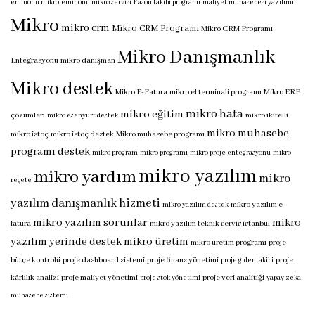
eminönü mikro
eminönü mikro servisi
Fason takibi programı
maliyet muhasebesi yazılımı
Mikro
mikro crm
Mikro CRM Programı
Mikro CRM Programı
Mikro Danışmanlık
Entegrasyonu
mikro danışman
Mikro destek
Mikro E-Fatura
mikro el terminali programı
Mikro ERP
mikro hata
mikro eğitim
çözümleri
mikro ikitelli
mikro esenyurt destek
mikro muhasebe
mikro istoç
mikro istoç destek
Mikro muhasebe programı
programı destek
mikro program
mikro programı
mikro proje entegrasyonu
mikro
mikro yazılım
mikro yardım
mikro
reçete
yazılım danışmanlık hizmeti
mikro yazılım e-
mikro yazılım destek
mikro yazılım sorunlar
mikro
fatura
mikro yazılım teknik servis istanbul
yazılım yerinde destek
mikro üretim
mikro üretim programı
proje
bütçe kontrolü
proje dashboard sistemi
proje finans yönetimi
proje
proje gider takibi
kârlılık analizi
proje maliyet yönetimi
proje veri analitiği
proje stok yönetimi
yapay zeka
muhasebe sistemi