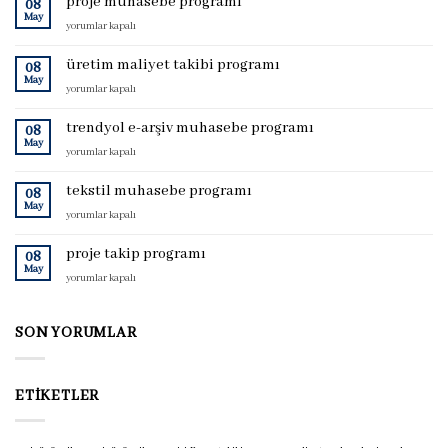
proje muhasebe programı
08
May
proje
yorumlar kapalı
muhasebe
programı
üretim maliyet takibi programı
08
için
May
üretim
yorumlar kapalı
maliyet
takibi
trendyol e-arşiv muhasebe programı
08
programı
May
trendyol
yorumlar kapalı
için
e-
arşiv
tekstil muhasebe programı
08
muhasebe
May
tekstil
yorumlar kapalı
programı
muhasebe
için
programı
proje takip programı
08
için
May
proje
yorumlar kapalı
takip
programı
için
SON YORUMLAR
ETIKETLER