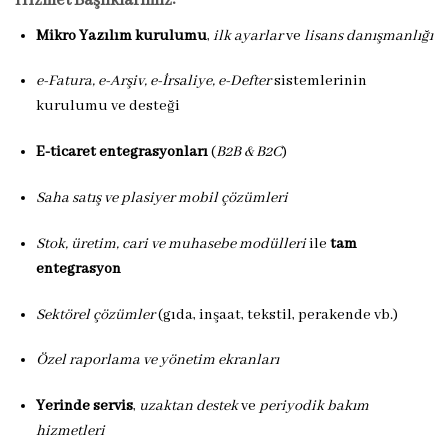
Hizmet Başlıklarımız:
Mikro Yazılım kurulumu
,
ilk ayarlar
ve
lisans danışmanlığı
e-Fatura, e-Arşiv, e-İrsaliye, e-Defter
sistemlerinin
kurulumu ve desteği
E-ticaret entegrasyonları
(
B2B & B2C
)
Saha satış ve plasiyer mobil çözümleri
Stok, üretim, cari ve muhasebe modülleri
ile
tam
entegrasyon
Sektörel çözümler
(gıda, inşaat, tekstil, perakende vb.)
Özel raporlama ve yönetim ekranları
Yerinde servis
,
uzaktan destek
ve
periyodik bakım
hizmetleri