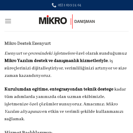
Skip
0531 699 24 64
to
content
Mikro Destek Esenyurt
Esenyurt ve çevresindeki işletmelere
özel olarak sunduğumuz
Mikro Yazılım destek ve danışmanlık hizmetleriyle
, iş
süreçlerinizi dijitalleştiriyor, verimliliğinizi artırıyor ve size
zaman kazandırıyoruz.
Kurulumdan eğitime, entegrasyondan teknik desteğe
kadar
tüm adımlarda yanınızda olan uzman ekibimizle,
işletmenize özel çözümler sunuyoruz. Amacımız;
Mikro
Yazılım altyapınızı
en etkin ve verimli şekilde kullanmanızı
sağlamak.