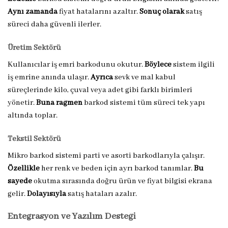
Aynı zamanda
fiyat hatalarını azaltır.
Sonuç olarak
satış
süreci daha güvenli ilerler.
Üretim Sektörü
Kullanıcılar iş emri barkodunu okutur.
Böylece
sistem ilgili
iş emrine anında ulaşır.
Ayrıca
sevk ve mal kabul
süreçlerinde kilo, çuval veya adet gibi farklı birimleri
yönetir.
Buna rağmen
barkod sistemi tüm süreci tek yapı
altında toplar.
Tekstil Sektörü
Mikro barkod sistemi parti ve asorti barkodlarıyla çalışır.
Özellikle
her renk ve beden için ayrı barkod tanımlar.
Bu
sayede
okutma sırasında doğru ürün ve fiyat bilgisi ekrana
gelir.
Dolayısıyla
satış hataları azalır.
Entegrasyon ve Yazılım Desteği