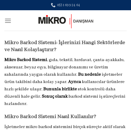
Skip
0531 699 24 64
to
content
Mikro Barkod Sistemi: İşlerinizi Hangi Sektörlerde
ve Nasıl Kolaylaştırır?
Mikro Barkod Sistemi
, gıda, tekstil, hırdavat, çanta-ayakkabı,
aksesuar, beyaz eşya, bilgisayar donanımı ve üretim
sahalarında yaygın olarak kullanılır.
Bu nedenle
işletmeler
ürün takibini daha kolay yapar.
Ayrıca
kullanıcılar ürünlere
hızlı şekilde ulaşır.
Bununla birlikte
stok kontrolü daha
düzenli hale gelir.
Sonuç olarak
barkod sistemi iş süreçlerini
hızlandırır.
Mikro Barkod Sistemi Nasıl Kullanılır?
İşletmeler mikro barkod sistemini birçok süreçte aktif olarak