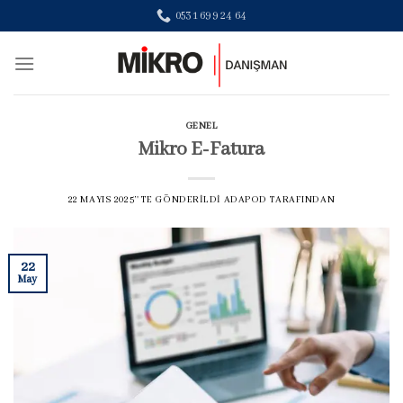
Skip
0531 699 24 64
to
content
GENEL
Mikro E-Fatura
22 MAYIS 2025
’' TE GÖNDERILDI
ADAPOD
TARAFINDAN
22
May