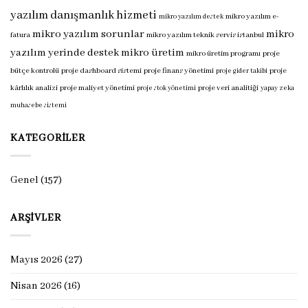
yazılım danışmanlık hizmeti
mikro yazılım e-
mikro yazılım destek
mikro yazılım sorunlar
mikro
fatura
mikro yazılım teknik servis istanbul
yazılım yerinde destek
mikro üretim
mikro üretim programı
proje
bütçe kontrolü
proje dashboard sistemi
proje finans yönetimi
proje
proje gider takibi
kârlılık analizi
proje maliyet yönetimi
proje veri analitiği
proje stok yönetimi
yapay zeka
muhasebe sistemi
KATEGORILER
Genel
(157)
ARŞIVLER
Mayıs 2026
(27)
Nisan 2026
(16)