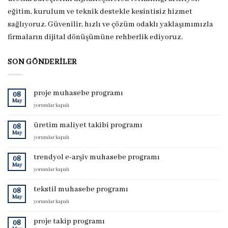
eğitim, kurulum ve teknik destekle kesintisiz hizmet
sağlıyoruz. Güvenilir, hızlı ve çözüm odaklı yaklaşımımızla
firmaların dijital dönüşümüne rehberlik ediyoruz.
SON GÖNDERILER
proje muhasebe programı
08
May
proje
yorumlar kapalı
muhasebe
programı
üretim maliyet takibi programı
08
için
May
üretim
yorumlar kapalı
maliyet
takibi
trendyol e-arşiv muhasebe programı
08
programı
May
trendyol
yorumlar kapalı
için
e-
arşiv
tekstil muhasebe programı
08
muhasebe
May
tekstil
yorumlar kapalı
programı
muhasebe
için
programı
proje takip programı
08
için