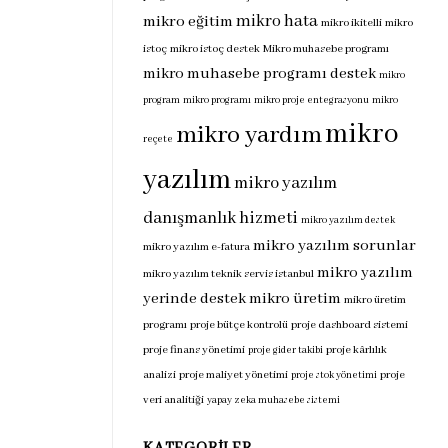
mikro hata
mikro eğitim
mikro ikitelli
mikro
istoç
mikro istoç destek
Mikro muhasebe programı
mikro muhasebe programı destek
mikro
program
mikro programı
mikro proje entegrasyonu
mikro
mikro
mikro yardım
reçete
yazılım
mikro yazılım
danışmanlık hizmeti
mikro yazılım destek
mikro yazılım sorunlar
mikro yazılım e-fatura
mikro yazılım
mikro yazılım teknik servis istanbul
yerinde destek
mikro üretim
mikro üretim
programı
proje bütçe kontrolü
proje dashboard sistemi
proje finans yönetimi
proje kârlılık
proje gider takibi
analizi
proje maliyet yönetimi
proje
proje stok yönetimi
veri analitiği
yapay zeka muhasebe sistemi