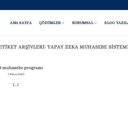
ANA SAYFA
ÇÖZÜMLER
KURUMSAL
BLOG YAZIL
ETIKET ARŞIVLERI:
YAPAY ZEKA MUHASEBE SISTEM
at muhasebe programı
7 Mayıs 2026
[...]