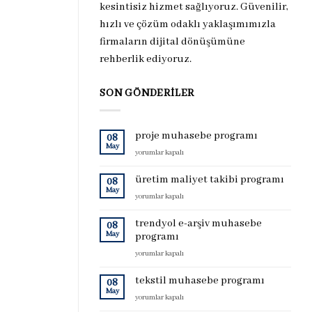
kesintisiz hizmet sağlıyoruz. Güvenilir,
hızlı ve çözüm odaklı yaklaşımımızla
firmaların dijital dönüşümüne
rehberlik ediyoruz.
SON GÖNDERILER
proje muhasebe programı
08
May
proje
yorumlar kapalı
muhasebe
programı
üretim maliyet takibi programı
08
için
May
üretim
yorumlar kapalı
maliyet
takibi
trendyol e-arşiv muhasebe
08
programı
May
programı
için
trendyol
yorumlar kapalı
e-
arşiv
tekstil muhasebe programı
08
muhasebe
May
tekstil
yorumlar kapalı
programı
muhasebe