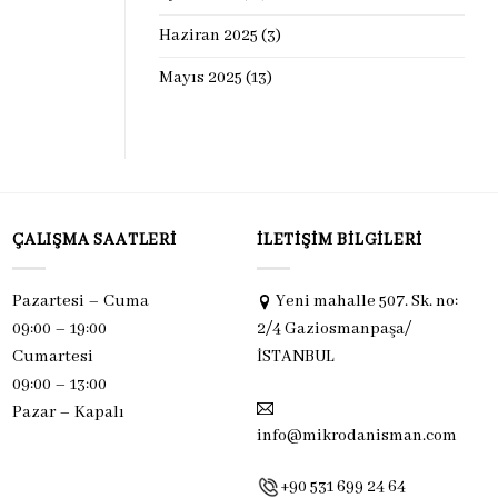
Haziran 2025
(3)
Mayıs 2025
(13)
ÇALIŞMA SAATLERI
İLETIŞIM BILGILERI
Pazartesi – Cuma
Yeni mahalle 507. Sk. no:
09:00 – 19:00
2/4 Gaziosmanpaşa/
Cumartesi
İSTANBUL
09:00 – 13:00
Pazar –
Kapalı
info@mikrodanisman.com
+90 531 699 24 64