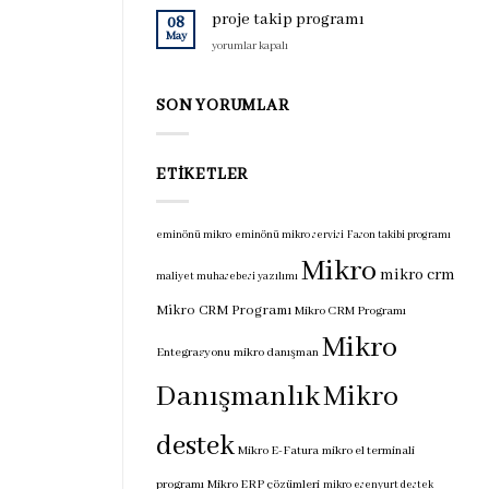
için
programı
proje takip programı
08
için
May
proje
yorumlar kapalı
takip
programı
için
SON YORUMLAR
ETIKETLER
eminönü mikro
eminönü mikro servisi
Fason takibi programı
Mikro
mikro crm
maliyet muhasebesi yazılımı
Mikro CRM Programı
Mikro CRM Programı
Mikro
Entegrasyonu
mikro danışman
Danışmanlık
Mikro
destek
Mikro E-Fatura
mikro el terminali
programı
Mikro ERP çözümleri
mikro esenyurt destek