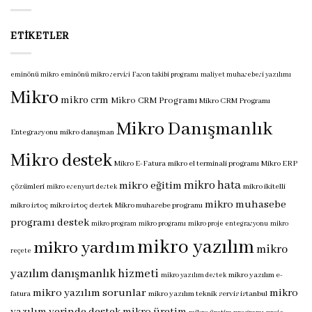
ETIKETLER
eminönü mikro
eminönü mikro servisi
Fason takibi programı
maliyet muhasebesi yazılımı
Mikro
mikro crm
Mikro CRM Programı
Mikro CRM Programı
Mikro Danışmanlık
Entegrasyonu
mikro danışman
Mikro destek
Mikro E-Fatura
mikro el terminali programı
Mikro ERP
mikro hata
mikro eğitim
çözümleri
mikro ikitelli
mikro esenyurt destek
mikro muhasebe
mikro istoç
mikro istoç destek
Mikro muhasebe programı
programı destek
mikro program
mikro programı
mikro proje entegrasyonu
mikro
mikro yazılım
mikro yardım
mikro
reçete
yazılım danışmanlık hizmeti
mikro yazılım e-
mikro yazılım destek
mikro yazılım sorunlar
mikro
fatura
mikro yazılım teknik servis istanbul