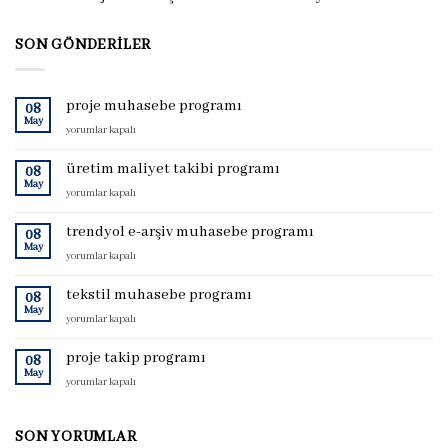
SON GÖNDERILER
proje muhasebe programı
08
May
proje
yorumlar kapalı
muhasebe
programı
üretim maliyet takibi programı
08
için
May
üretim
yorumlar kapalı
maliyet
takibi
trendyol e-arşiv muhasebe programı
08
programı
May
trendyol
yorumlar kapalı
için
e-
arşiv
tekstil muhasebe programı
08
muhasebe
May
tekstil
yorumlar kapalı
programı
muhasebe
için
programı
proje takip programı
08
için
May
proje
yorumlar kapalı
takip
programı
için
SON YORUMLAR