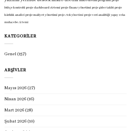
yazılım yerinde destek
mikro üretim
mikro üretim programı
proje
bütçe kontrolü
proje dashboard sistemi
proje finans yönetimi
proje
proje gider takibi
kârlılık analizi
proje maliyet yönetimi
proje veri analitiği
proje stok yönetimi
yapay zeka
muhasebe sistemi
KATEGORILER
Genel
(157)
ARŞIVLER
Mayıs 2026
(27)
Nisan 2026
(16)
Mart 2026
(28)
Şubat 2026
(10)