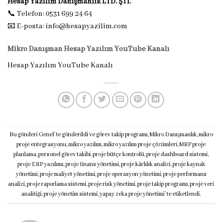
Hesap Yazılım Danışmanlık LTD. ŞTİ.
📞 Telefon: 0531 699 24 64
📧 E-posta:
info@hesapyazilim.com
Mikro Danışman Hesap Yazılım YouTube Kanalı
Hesap Yazılım YouTube Kanalı
Bu gönderi
Genel
’ te gönderildi ve
görev takip programı
,
Mikro Danışmanlık
,
mikro
proje entegrasyonu
,
mikro yazılım
,
mikro yazılım proje çözümleri
,
MRP proje
planlama
,
personel görev takibi
,
proje bütçe kontrolü
,
proje dashboard sistemi
,
proje ERP yazılımı
,
proje finans yönetimi
,
proje kârlılık analizi
,
proje kaynak
yönetimi
,
proje maliyet yönetimi
,
proje operasyon yönetimi
,
proje performans
analizi
,
proje raporlama sistemi
,
proje risk yönetimi
,
proje takip programı
,
proje veri
analitiği
,
proje yönetim sistemi
,
yapay zeka proje yönetimi
’ te etiketlendi.