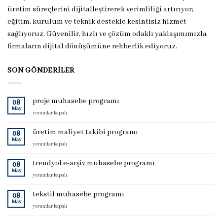
üretim süreçlerini dijitalleştirerek verimliliği artırıyor;
eğitim, kurulum ve teknik destekle kesintisiz hizmet
sağlıyoruz. Güvenilir, hızlı ve çözüm odaklı yaklaşımımızla
firmaların dijital dönüşümüne rehberlik ediyoruz.
SON GÖNDERILER
proje muhasebe programı
08
May
proje
yorumlar kapalı
muhasebe
programı
üretim maliyet takibi programı
08
için
May
üretim
yorumlar kapalı
maliyet
takibi
trendyol e-arşiv muhasebe programı
08
programı
May
trendyol
yorumlar kapalı
için
e-
arşiv
tekstil muhasebe programı
08
muhasebe
May
tekstil
yorumlar kapalı
programı
muhasebe
için