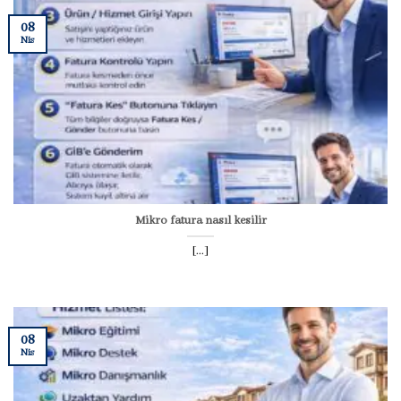
08
Nis
Mikro fatura nasıl kesilir
[...]
08
Nis