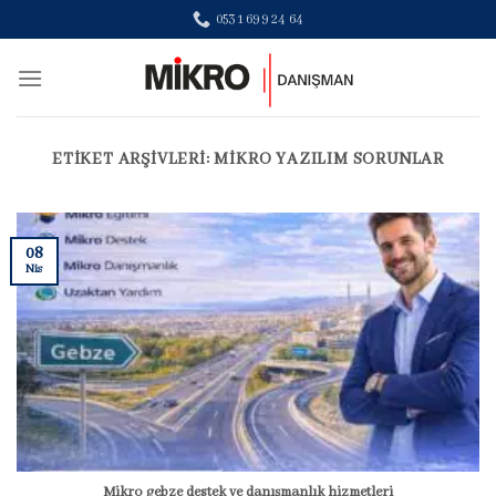
Skip
0531 699 24 64
to
content
ETIKET ARŞIVLERI:
MIKRO YAZILIM SORUNLAR
08
Nis
Mikro gebze destek ve danışmanlık hizmetleri