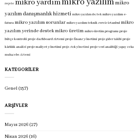
mikro yazılım
mikro yardım
mikro
reçete
yazılım danışmanlık hizmeti
mikro yazılım e-
mikro yazılım destek
mikro yazılım sorunlar
mikro
fatura
mikro yazılım teknik servis istanbul
yazılım yerinde destek
mikro üretim
mikro üretim programı
proje
bütçe kontrolü
proje dashboard sistemi
proje finans yönetimi
proje
proje gider takibi
kârlılık analizi
proje maliyet yönetimi
proje veri analitiği
proje stok yönetimi
yapay zeka
muhasebe sistemi
KATEGORILER
Genel
(157)
ARŞIVLER
Mayıs 2026
(27)
Nisan 2026
(16)