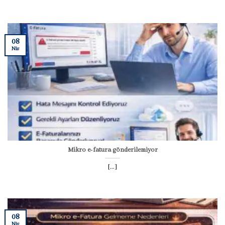
08
Nis
Mikro e-fatura gönderilemiyor
[...]
08
Nis