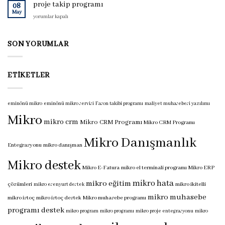
programı
proje takip programı
08
için
May
proje
yorumlar kapalı
takip
programı
için
SON YORUMLAR
ETIKETLER
eminönü mikro
eminönü mikro servisi
Fason takibi programı
maliyet muhasebesi yazılımı
Mikro
mikro crm
Mikro CRM Programı
Mikro CRM Programı
Mikro Danışmanlık
Entegrasyonu
mikro danışman
Mikro destek
Mikro E-Fatura
mikro el terminali programı
Mikro ERP
mikro hata
mikro eğitim
çözümleri
mikro ikitelli
mikro esenyurt destek
mikro muhasebe
mikro istoç
mikro istoç destek
Mikro muhasebe programı
programı destek
mikro program
mikro programı
mikro proje entegrasyonu
mikro