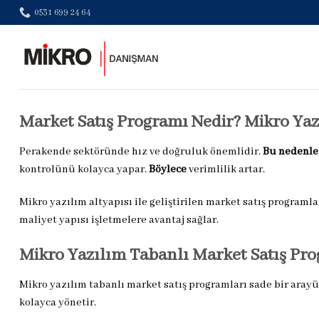
Skip
0531 699 24 64
to
content
Market Satış Programı Nedir? Mikro Yazı
Perakende sektöründe hız ve doğruluk önemlidir.
Bu nedenle
kontrolünü kolayca yapar.
Böylece
verimlilik artar.
Mikro yazılım altyapısı ile geliştirilen market satış programl
maliyet yapısı işletmelere avantaj sağlar.
Mikro Yazılım Tabanlı Market Satış Pro
Mikro yazılım tabanlı market satış programları sade bir aray
kolayca yönetir.