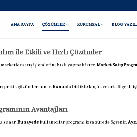
ANA SAYFA
ÇÖZÜMLER
KURUMSAL
BLOG YAZIL
lım ile Etkili ve Hızlı Çözümler
marketler satış işlemlerini hızlı yapmak ister.
Market Satış Progr
arı pratik çözümler sunar.
Bununla birlikte
küçük ve orta ölçekli i
gramının Avantajları
üz sunar.
Bu sayede
kullanıcılar programı kısa sürede öğrenir.
Ayrı