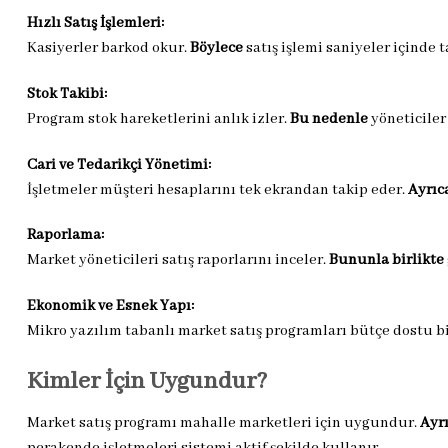
Hızlı Satış İşlemleri:
Kasiyerler barkod okur.
Böylece
satış işlemi saniyeler içinde
Stok Takibi:
Program stok hareketlerini anlık izler.
Bu nedenle
yöneticiler
Cari ve Tedarikçi Yönetimi:
İşletmeler müşteri hesaplarını tek ekrandan takip eder.
Ayrıc
Raporlama:
Market yöneticileri satış raporlarını inceler.
Bununla birlikte
Ekonomik ve Esnek Yapı:
Mikro yazılım tabanlı market satış programları bütçe dostu b
Kimler İçin Uygundur?
Market satış programı mahalle marketleri için uygundur.
Ayr
perakende işletmeleri sistemi aktif şekilde kullanır.