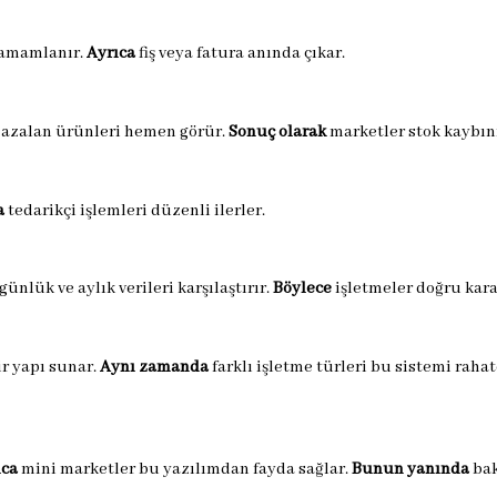
 tamamlanır.
Ayrıca
fiş veya fatura anında çıkar.
 azalan ürünleri hemen görür.
Sonuç olarak
marketler stok kaybını
a
tedarikçi işlemleri düzenli ilerler.
günlük ve aylık verileri karşılaştırır.
Böylece
işletmeler doğru karar
ir yapı sunar.
Aynı zamanda
farklı işletme türleri bu sistemi rahat
ıca
mini marketler bu yazılımdan fayda sağlar.
Bunun yanında
bak