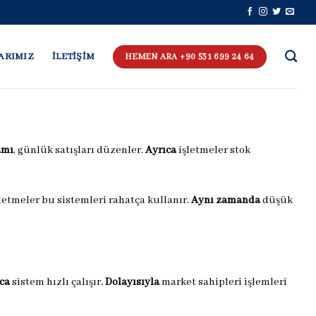
ARIMIZ
İLETİŞİM
HEMEN ARA +90 531 699 24 64
amı
, günlük satışları düzenler.
Ayrıca
işletmeler stok
şletmeler bu sistemleri rahatça kullanır.
Aynı zamanda
düşük
ca
sistem hızlı çalışır.
Dolayısıyla
market sahipleri işlemleri