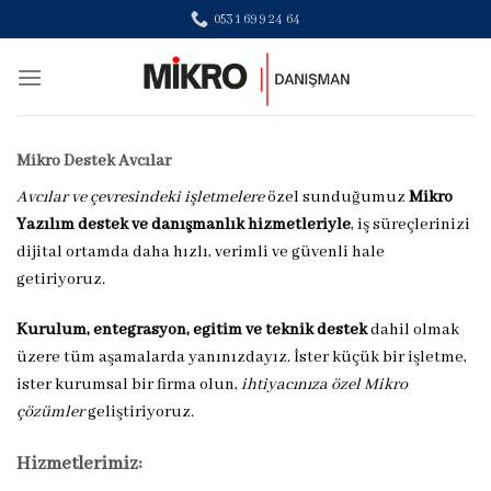
Skip
0531 699 24 64
to
content
Mikro Destek Avcılar
Avcılar ve çevresindeki işletmelere
özel sunduğumuz
Mikro
Yazılım destek ve danışmanlık hizmetleriyle
, iş süreçlerinizi
dijital ortamda daha hızlı, verimli ve güvenli hale
getiriyoruz.
Kurulum, entegrasyon, eğitim ve teknik destek
dahil olmak
üzere tüm aşamalarda yanınızdayız. İster küçük bir işletme,
ister kurumsal bir firma olun,
ihtiyacınıza özel Mikro
çözümler
geliştiriyoruz.
Hizmetlerimiz: