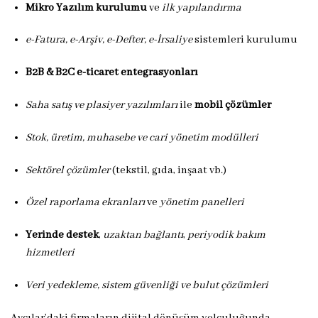
Mikro Yazılım kurulumu
ve
ilk yapılandırma
e-Fatura, e-Arşiv, e-Defter, e-İrsaliye
sistemleri kurulumu
B2B & B2C e-ticaret entegrasyonları
Saha satış ve plasiyer yazılımları
ile
mobil çözümler
Stok, üretim, muhasebe ve cari yönetim modülleri
Sektörel çözümler
(tekstil, gıda, inşaat vb.)
Özel raporlama ekranları
ve
yönetim panelleri
Yerinde destek
,
uzaktan bağlantı
,
periyodik bakım
hizmetleri
Veri yedekleme, sistem güvenliği ve bulut çözümleri
Avcılar’daki firmaların dijital dönüşüm yolculuğunda