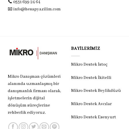
📞 0531 699 24 64
📧
info@hesapyazilim.com
BAYILERIMIZ
Mikro Destek İstoç
Mikro Danışman çözümleri
Mikro Destek İkitelli
alanında uzmanlaşmış bir
Mikro Destek Beylikdüzü
danışmanlık firması olarak,
işletmelerin dijital
Mikro Destek Avcılar
dönüşüm süreçlerine
rehberlik ediyoruz.
Mikro Destek Esenyurt