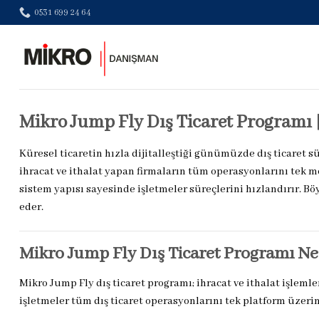
Skip
0531 699 24 64
to
content
Mikro Jump Fly Dış Ticaret Programı |
Küresel ticaretin hızla dijitalleştiği günümüzde dış ticaret
ihracat ve ithalat yapan firmaların tüm operasyonlarını tek
sistem yapısı sayesinde işletmeler süreçlerini hızlandırır. Bö
eder.
Mikro Jump Fly Dış Ticaret Programı Ne
Mikro Jump Fly dış ticaret programı; ihracat ve ithalat işleml
işletmeler tüm dış ticaret operasyonlarını tek platform üzer