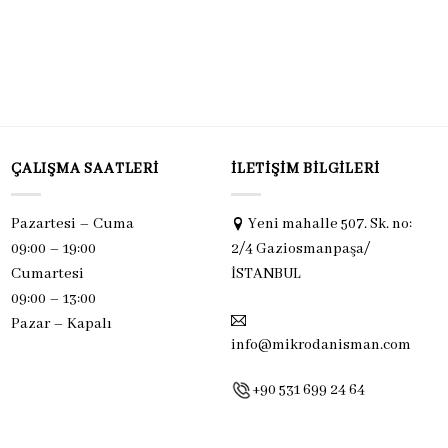
ÇALIŞMA SAATLERI
İLETIŞIM BILGILERI
Pazartesi – Cuma
Yeni mahalle 507. Sk. no:
09:00 – 19:00
2/4 Gaziosmanpaşa/
Cumartesi
İSTANBUL
09:00 – 13:00
Pazar –
Kapalı
info@mikrodanisman.com
+90 531 699 24 64