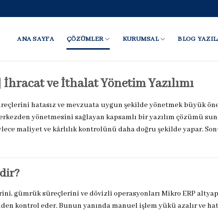
ANA SAYFA
ÇÖZÜMLER
KURUMSAL
BLOG YAZIL
 İhracat ve İthalat Yönetim Yazılımı
 süreçlerini hatasız ve mevzuata uygun şekilde yönetmek büyük ön
 merkezden yönetmesini sağlayan kapsamlı bir yazılım çözümü suna
ylece maliyet ve kârlılık kontrolünü daha doğru şekilde yapar. Sonu
dir?
erini, gümrük süreçlerini ve dövizli operasyonları Mikro ERP altya
inden kontrol eder. Bunun yanında manuel işlem yükü azalır ve ha