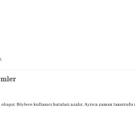
r.
emler
luşur. Böylece kullanıcı hataları azalır. Ayrıca zaman tasarrufu 