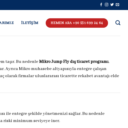
ARIMIZ
İLETİŞİM
HEMEN ARA +90 531 699 24 64
em taşır. Bu nedenle
Mikro Jump Fly dış ticaret programı
,
r. Ayrıca Mikro muhasebe altyapısıyla entegre çalışan
ç olarak firmalar uluslararası ticarette rekabet avantajı elde
pısı ile entegre şekilde yönetmenizi sağlar. Bu nedenle
ta riski minimum seviyeye iner.