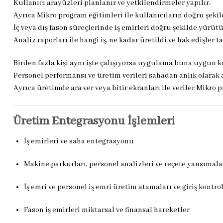
Kullanıcı arayüzleri planlanır ve yetkilendirmeler yapılır.
Ayrıca Mikro program eğitimleri ile kullanıcıların doğru şek
İç veya dış fason süreçlerinde iş emirleri doğru şekilde yürütü
Analiz raporları ile hangi iş, ne kadar üretildi ve hak edişler ta
Birden fazla kişi aynı işte çalışıyorsa uygulama buna uygun ko
Personel performansı ve üretim verileri sahadan anlık olarak a
Ayrıca üretimde ara ver veya bitir ekranları ile veriler Mikro 
Üretim Entegrasyonu İşlemleri
İş emirleri ve saha entegrasyonu
Makine parkurları, personel analizleri ve reçete yansımala
İş emri ve personel iş emri üretim atamaları ve giriş kontrol
Fason iş emirleri miktarsal ve finansal hareketler