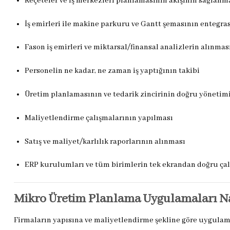
Reçeteler ve iş merkezleri planlamasının akışının sağlanm
İş emirleri ile makine parkuru ve Gantt şemasının entegr
Fason iş emirleri ve miktarsal/finansal analizlerin alınmas
Personelin ne kadar, ne zaman iş yaptığının takibi
Üretim planlamasının ve tedarik zincirinin doğru yönetim
Maliyetlendirme çalışmalarının yapılması
Satış ve maliyet/karlılık raporlarının alınması
ERP kurulumları ve tüm birimlerin tek ekrandan doğru ça
Mikro Üretim Planlama Uygulamaları Nas
Firmaların yapısına ve maliyetlendirme şekline göre uygulam