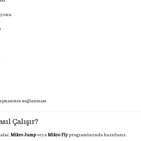
ası
asyonu
ı
i
lışmasının sağlanması
ıl Çalışır?
alar,
Mikro Jump
veya
Mikro Fly
programlarında hazırlanır.