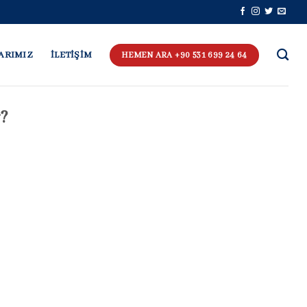
ARIMIZ
İLETİŞİM
HEMEN ARA +90 531 699 24 64
r?