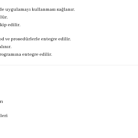
ilde uygulamayı kullanması sağlanır.
lür.
kip edilir.
d ve prosedürlerle entegre edilir.
lınır.
programına entegre edilir.
rı
leri