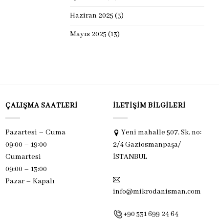
Haziran 2025
(3)
Mayıs 2025
(13)
ÇALIŞMA SAATLERI
İLETIŞIM BILGILERI
Pazartesi – Cuma
Yeni mahalle 507. Sk. no:
09:00 – 19:00
2/4 Gaziosmanpaşa/
Cumartesi
İSTANBUL
09:00 – 13:00
Pazar –
Kapalı
info@mikrodanisman.com
+90 531 699 24 64