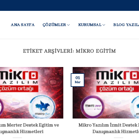
ANA SAYFA
ÇÖZÜMLER
KURUMSAL
BLOG YAZIL
ETIKET ARŞIVLERI:
MIKRO EĞITIM
01
Mar
lım Merter Destek Eğitim ve
Mikro Yazılım İzmit Destek 
ışmanlık Hizmetleri
Danışmanlık Hizmetl