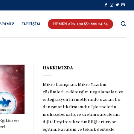
ARIMIZ
İLETİŞİM
HEMEN ARA +90 531 699 24 64
HAKKIMIZDA
Mikro Danışman, Mikro Yazılım
çözümleri, e-dönüşüm uygulamaları ve
entegrasyon hizmetlerinde uzman bir
danışmanlık firmasıdır. İşletmelerin
muhasebe, satış ve üretim süreçlerini
Eğitim ve
dijitalleştirerek verimliliği artırıyor;
eri
eğitim, kurulum ve teknik destekle