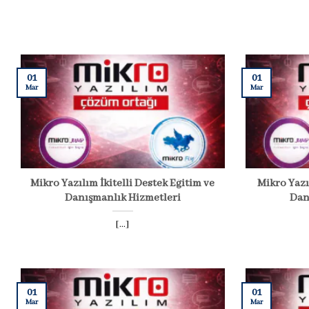
01
01
Mar
Mar
Mikro Yazılım İkitelli Destek Eğitim ve
Mikro Yazı
Danışmanlık Hizmetleri
Dan
[...]
01
01
Mar
Mar