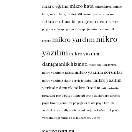
mikro hata
mikro eğitim
mikro ikitelli
mikro
istoç
mikro istoç destek
Mikro muhasebe programı
mikro muhasebe programı destek
mikro
program
mikro programı
mikro proje entegrasyonu
mikro
mikro
mikro yardım
reçete
yazılım
mikro yazılım
danışmanlık hizmeti
mikro yazılım destek
mikro yazılım sorunlar
mikro yazılım e-fatura
mikro yazılım
mikro yazılım teknik servis istanbul
yerinde destek
mikro üretim
mikro üretim
programı
proje bütçe kontrolü
proje dashboard sistemi
proje finans yönetimi
proje kârlılık
proje gider takibi
analizi
proje maliyet yönetimi
proje
proje stok yönetimi
veri analitiği
yapay zeka muhasebe sistemi