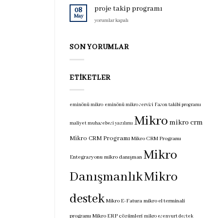
için
programı
proje takip programı
08
için
May
proje
yorumlar kapalı
takip
programı
için
SON YORUMLAR
ETIKETLER
eminönü mikro
eminönü mikro servisi
Fason takibi programı
Mikro
mikro crm
maliyet muhasebesi yazılımı
Mikro CRM Programı
Mikro CRM Programı
Mikro
Entegrasyonu
mikro danışman
Danışmanlık
Mikro
destek
Mikro E-Fatura
mikro el terminali
programı
Mikro ERP çözümleri
mikro esenyurt destek