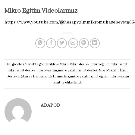
Mikro Eğitim Videolarımız
https://www.youtube.com/@hesapyzlmmikromuhasebevet966
Bu gönderi
Genel
’ te gönderildi ve
Mikro
,
Mikro destek
,
mikro eğitim
,
mikro izmit
,
mikro izmit destek
,
mikro yazılım
,
mikro yazılım izmit destek
,
Mikro Yazılım İzmit
Destek Eğitim ve Danışmanlık Hizmetleri
,
mikro yazılım izmit eğitim
,
mikro yazlım
izmit
’ te etiketlendi.
ADAPOD