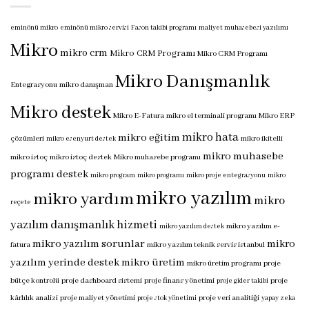
eminönü mikro
eminönü mikro servisi
Fason takibi programı
maliyet muhasebesi yazılımı
Mikro
mikro crm
Mikro CRM Programı
Mikro CRM Programı
Mikro Danışmanlık
Entegrasyonu
mikro danışman
Mikro destek
Mikro E-Fatura
mikro el terminali programı
Mikro ERP
mikro hata
mikro eğitim
çözümleri
mikro ikitelli
mikro esenyurt destek
mikro muhasebe
mikro istoç
mikro istoç destek
Mikro muhasebe programı
programı destek
mikro program
mikro programı
mikro proje entegrasyonu
mikro
mikro yazılım
mikro yardım
mikro
reçete
yazılım danışmanlık hizmeti
mikro yazılım e-
mikro yazılım destek
mikro yazılım sorunlar
mikro
fatura
mikro yazılım teknik servis istanbul
yazılım yerinde destek
mikro üretim
mikro üretim programı
proje
bütçe kontrolü
proje dashboard sistemi
proje finans yönetimi
proje
proje gider takibi
kârlılık analizi
proje maliyet yönetimi
proje veri analitiği
proje stok yönetimi
yapay zeka