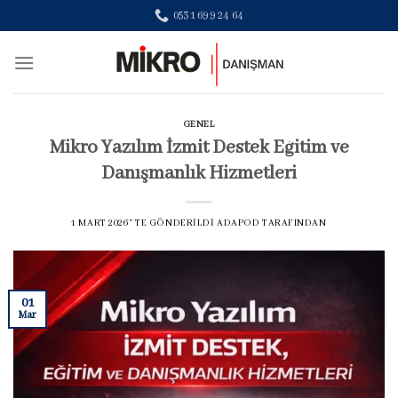
Skip
0531 699 24 64
to
content
GENEL
Mikro Yazılım İzmit Destek Eğitim ve
Danışmanlık Hizmetleri
1 MART 2026
’' TE GÖNDERILDI
ADAPOD
TARAFINDAN
01
Mar