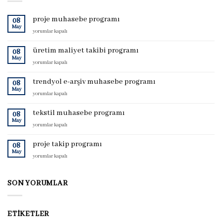
proje muhasebe programı
08
May
proje
yorumlar kapalı
muhasebe
programı
üretim maliyet takibi programı
08
için
May
üretim
yorumlar kapalı
maliyet
takibi
trendyol e-arşiv muhasebe programı
08
programı
May
trendyol
yorumlar kapalı
için
e-
arşiv
tekstil muhasebe programı
08
muhasebe
May
tekstil
yorumlar kapalı
programı
muhasebe
için
programı
proje takip programı
08
için
May
proje
yorumlar kapalı
takip
programı
için
SON YORUMLAR
ETIKETLER