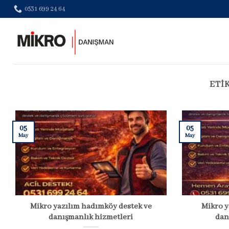
Skip
0531 699 24 64
to
content
ETI
05
05
May
May
Mikro yazılım hadımköy destek ve
Mikro y
danışmanlık hizmetleri
dan