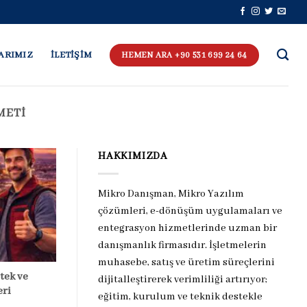
ARIMIZ
İLETİŞİM
HEMEN ARA +90 531 699 24 64
METI
HAKKIMIZDA
Mikro Danışman, Mikro Yazılım
çözümleri, e-dönüşüm uygulamaları ve
entegrasyon hizmetlerinde uzman bir
danışmanlık firmasıdır. İşletmelerin
muhasebe, satış ve üretim süreçlerini
tek ve
dijitalleştirerek verimliliği artırıyor;
eri
eğitim, kurulum ve teknik destekle