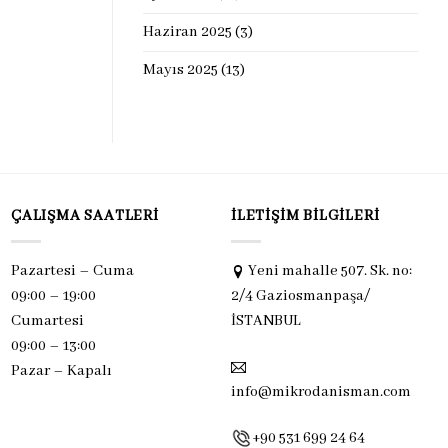
Haziran 2025
(3)
Mayıs 2025
(13)
ÇALIŞMA SAATLERI
İLETIŞIM BILGILERI
Pazartesi – Cuma
Yeni mahalle 507. Sk. no:
09:00 – 19:00
2/4 Gaziosmanpaşa/
Cumartesi
İSTANBUL
09:00 – 13:00
Pazar –
Kapalı
info@mikrodanisman.com
+90 531 699 24 64