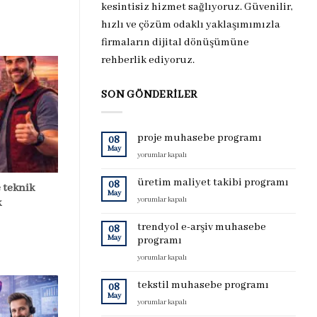
kesintisiz hizmet sağlıyoruz. Güvenilir,
hızlı ve çözüm odaklı yaklaşımımızla
firmaların dijital dönüşümüne
rehberlik ediyoruz.
SON GÖNDERILER
proje muhasebe programı
08
May
proje
yorumlar kapalı
muhasebe
programı
üretim maliyet takibi programı
08
 teknik
için
May
üretim
yorumlar kapalı
k
maliyet
takibi
trendyol e-arşiv muhasebe
08
programı
May
programı
için
trendyol
yorumlar kapalı
e-
arşiv
tekstil muhasebe programı
08
muhasebe
May
tekstil
yorumlar kapalı
programı
muhasebe