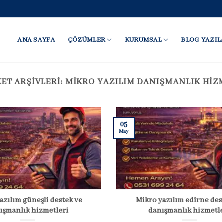
ANA SAYFA
ÇÖZÜMLER
KURUMSAL
BLOG YAZIL
KET ARŞIVLERI:
MIKRO YAZILIM DANIŞMANLIK HIZ
05
May
azılım güneşli destek ve
Mikro yazılım edirne des
ışmanlık hizmetleri
danışmanlık hizmetl