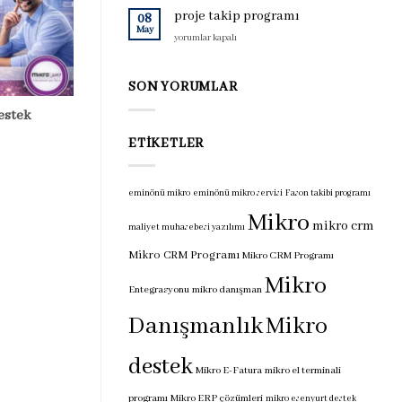
için
programı
proje takip programı
08
için
May
proje
yorumlar kapalı
takip
programı
için
SON YORUMLAR
estek
ETIKETLER
eminönü mikro
eminönü mikro servisi
Fason takibi programı
Mikro
mikro crm
maliyet muhasebesi yazılımı
Mikro CRM Programı
Mikro CRM Programı
Mikro
Entegrasyonu
mikro danışman
Danışmanlık
Mikro
destek
Mikro E-Fatura
mikro el terminali
programı
Mikro ERP çözümleri
mikro esenyurt destek