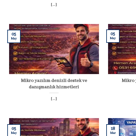
[...]
05
05
May
May
Mikro yazılım denizli destek ve
Mikro
danışmanlık hizmetleri
[...]
05
18
May
Mar