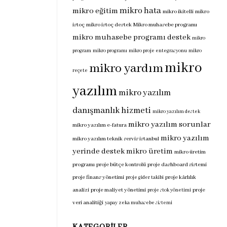
mikro hata
mikro eğitim
mikro ikitelli
mikro
istoç
mikro istoç destek
Mikro muhasebe programı
mikro muhasebe programı destek
mikro
program
mikro programı
mikro proje entegrasyonu
mikro
mikro
mikro yardım
reçete
yazılım
mikro yazılım
danışmanlık hizmeti
mikro yazılım destek
mikro yazılım sorunlar
mikro yazılım e-fatura
mikro yazılım
mikro yazılım teknik servis istanbul
yerinde destek
mikro üretim
mikro üretim
programı
proje bütçe kontrolü
proje dashboard sistemi
proje finans yönetimi
proje kârlılık
proje gider takibi
analizi
proje maliyet yönetimi
proje
proje stok yönetimi
veri analitiği
yapay zeka muhasebe sistemi