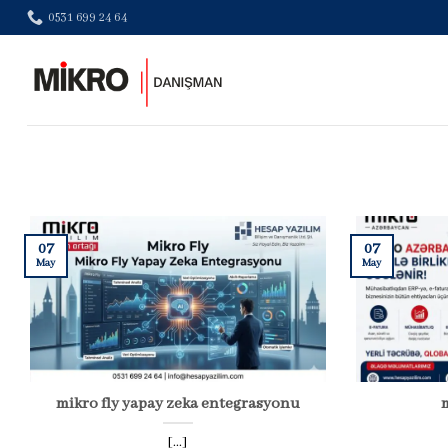
Skip
0531 699 24 64
to
content
07
07
May
May
mikro fly yapay zeka entegrasyonu
[...]