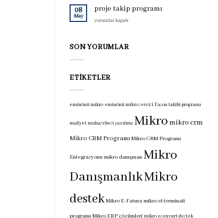
için
programı
proje takip programı
08
için
May
proje
yorumlar kapalı
takip
programı
için
SON YORUMLAR
ETIKETLER
eminönü mikro
eminönü mikro servisi
Fason takibi programı
Mikro
mikro crm
maliyet muhasebesi yazılımı
Mikro CRM Programı
Mikro CRM Programı
Mikro
Entegrasyonu
mikro danışman
Danışmanlık
Mikro
destek
Mikro E-Fatura
mikro el terminali
programı
Mikro ERP çözümleri
mikro esenyurt destek