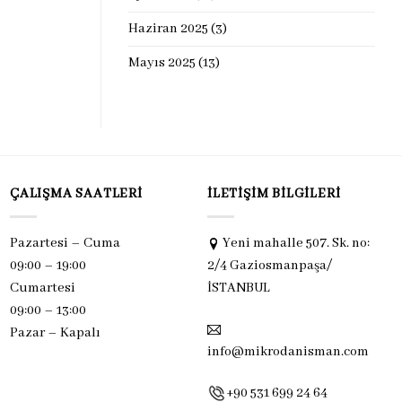
Haziran 2025
(3)
Mayıs 2025
(13)
ÇALIŞMA SAATLERI
İLETIŞIM BILGILERI
Pazartesi – Cuma
Yeni mahalle 507. Sk. no:
09:00 – 19:00
2/4 Gaziosmanpaşa/
Cumartesi
İSTANBUL
09:00 – 13:00
Pazar –
Kapalı
info@mikrodanisman.com
+90 531 699 24 64