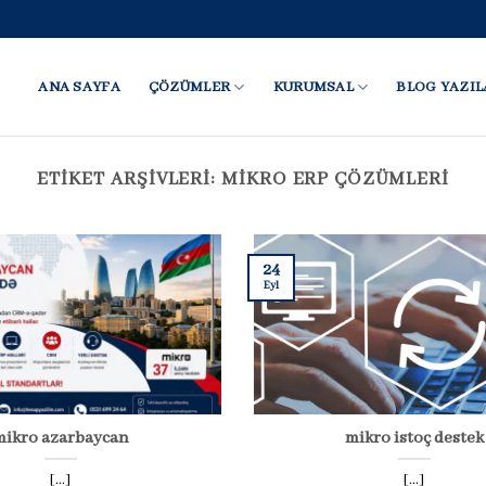
ANA SAYFA
ÇÖZÜMLER
KURUMSAL
BLOG YAZIL
ETIKET ARŞIVLERI:
MIKRO ERP ÇÖZÜMLERI
24
Eyl
mikro azarbaycan
mikro istoç destek
[...]
[...]