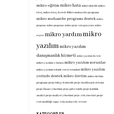
mikro hata
mikro eğitim
mikro ikitelli
mikro
istoç
mikro istoç destek
Mikro muhasebe programı
mikro muhasebe programı destek
mikro
program
mikro programı
mikro proje entegrasyonu
mikro
mikro
mikro yardım
reçete
yazılım
mikro yazılım
danışmanlık hizmeti
mikro yazılım destek
mikro yazılım sorunlar
mikro yazılım e-fatura
mikro yazılım
mikro yazılım teknik servis istanbul
yerinde destek
mikro üretim
mikro üretim
programı
proje bütçe kontrolü
proje dashboard sistemi
proje finans yönetimi
proje kârlılık
proje gider takibi
analizi
proje maliyet yönetimi
proje
proje stok yönetimi
veri analitiği
yapay zeka muhasebe sistemi