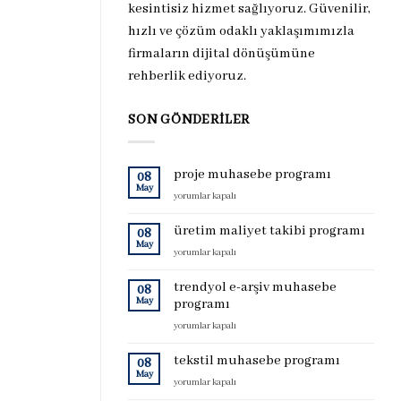
kesintisiz hizmet sağlıyoruz. Güvenilir,
hızlı ve çözüm odaklı yaklaşımımızla
firmaların dijital dönüşümüne
rehberlik ediyoruz.
SON GÖNDERILER
proje muhasebe programı
08
May
proje
yorumlar kapalı
muhasebe
programı
üretim maliyet takibi programı
08
için
May
üretim
yorumlar kapalı
maliyet
takibi
trendyol e-arşiv muhasebe
08
programı
May
programı
için
trendyol
yorumlar kapalı
e-
arşiv
tekstil muhasebe programı
08
muhasebe
May
tekstil
yorumlar kapalı
programı
muhasebe