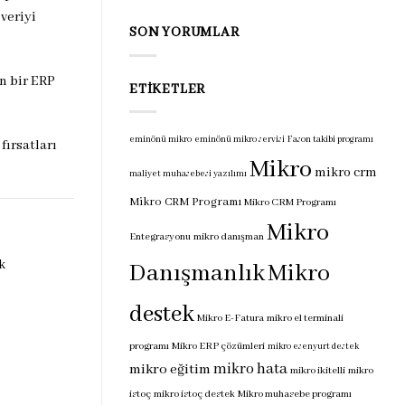
programı
veriyi
için
SON YORUMLAR
n bir ERP
ETIKETLER
eminönü mikro
eminönü mikro servisi
Fason takibi programı
fırsatları
Mikro
mikro crm
maliyet muhasebesi yazılımı
Mikro CRM Programı
Mikro CRM Programı
Mikro
Entegrasyonu
mikro danışman
k
Danışmanlık
Mikro
destek
Mikro E-Fatura
mikro el terminali
programı
Mikro ERP çözümleri
mikro esenyurt destek
mikro hata
mikro eğitim
mikro ikitelli
mikro
istoç
mikro istoç destek
Mikro muhasebe programı