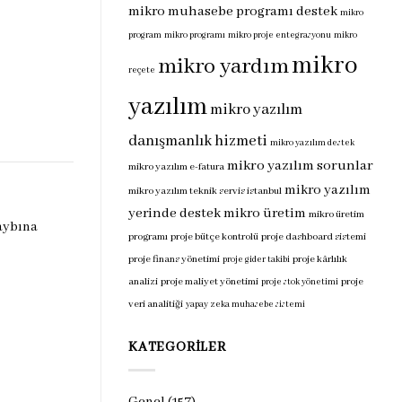
mikro muhasebe programı destek
mikro
program
mikro programı
mikro proje entegrasyonu
mikro
mikro
mikro yardım
reçete
yazılım
mikro yazılım
danışmanlık hizmeti
mikro yazılım destek
mikro yazılım sorunlar
mikro yazılım e-fatura
mikro yazılım
mikro yazılım teknik servis istanbul
yerinde destek
mikro üretim
mikro üretim
aybına
programı
proje bütçe kontrolü
proje dashboard sistemi
proje finans yönetimi
proje kârlılık
proje gider takibi
analizi
proje maliyet yönetimi
proje
proje stok yönetimi
veri analitiği
yapay zeka muhasebe sistemi
KATEGORILER
Genel
(157)