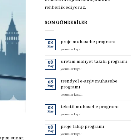
rehberlik ediyoruz.
SON GÖNDERILER
proje muhasebe programı
08
May
proje
yorumlar kapalı
muhasebe
programı
üretim maliyet takibi programı
08
için
May
üretim
yorumlar kapalı
maliyet
takibi
trendyol e-arşiv muhasebe
08
programı
May
programı
için
trendyol
yorumlar kapalı
e-
arşiv
tekstil muhasebe programı
08
muhasebe
May
tekstil
yorumlar kapalı
programı
muhasebe
için
programı
proje takip programı
08
için
May
proje
yorumlar kapalı
apısı sunar.
takip