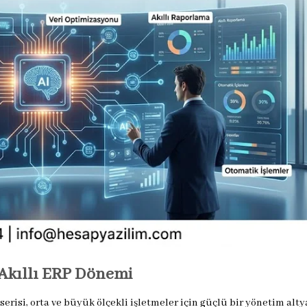
 Akıllı ERP Dönemi
erisi, orta ve büyük ölçekli işletmeler için güçlü bir yönetim alty