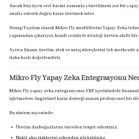
Ancak büyüyen veri hacmi zamanla yönetilmesi zor bir yapıya 
analiz ederek doğru karar üretmek ister.
Hesap Yazılım olarak Mikro Fly modüllerini Yapay Zeka teknolo
yapısından çıkarıyor, kendi verisiyle strateji üreten akıllı 
Ayrıca finans, üretim, stok ve satış süreçlerini tek merkezde a
daha hızlı değerlendirir.
Mikro Fly Yapay Zeka Entegrasyonu Ne
Mikro Fly yapay zeka entegrasyonu; ERP içerisindeki finansal,
işletmelere öngörüsel karar desteği sunan profesyonel bir d
Bu sistem sayesinde:
Üretim darboğazlarını önceden tespit edersiniz.
Nakit akış risklerini erkenden görürsünüz.