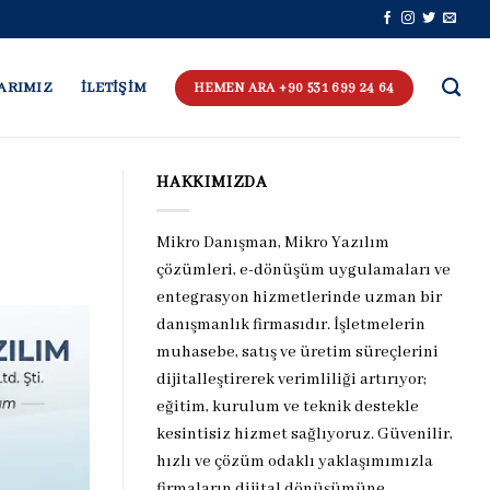
ARIMIZ
İLETİŞİM
HEMEN ARA +90 531 699 24 64
HAKKIMIZDA
Mikro Danışman, Mikro Yazılım
çözümleri, e-dönüşüm uygulamaları ve
entegrasyon hizmetlerinde uzman bir
danışmanlık firmasıdır. İşletmelerin
muhasebe, satış ve üretim süreçlerini
dijitalleştirerek verimliliği artırıyor;
eğitim, kurulum ve teknik destekle
kesintisiz hizmet sağlıyoruz. Güvenilir,
hızlı ve çözüm odaklı yaklaşımımızla
firmaların dijital dönüşümüne