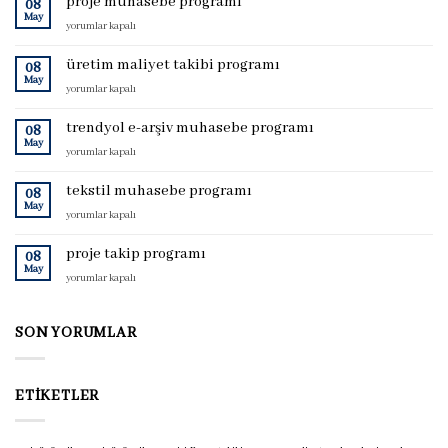
proje muhasebe programı
08
May
proje
yorumlar kapalı
muhasebe
programı
üretim maliyet takibi programı
08
için
May
üretim
yorumlar kapalı
maliyet
takibi
trendyol e-arşiv muhasebe programı
08
programı
May
trendyol
yorumlar kapalı
için
e-
arşiv
tekstil muhasebe programı
08
muhasebe
May
tekstil
yorumlar kapalı
programı
muhasebe
için
programı
proje takip programı
08
için
May
proje
yorumlar kapalı
takip
programı
için
SON YORUMLAR
ETIKETLER