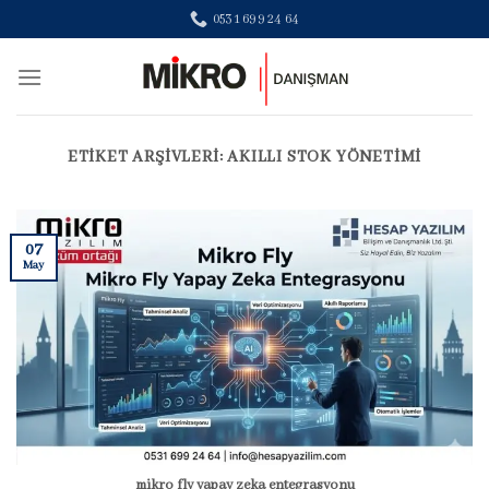
Skip
0531 699 24 64
to
content
ETIKET ARŞIVLERI:
AKILLI STOK YÖNETIMI
07
May
mikro fly yapay zeka entegrasyonu