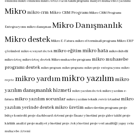
eminönü mikro
eminönü mikro servisi
Fason takibi programı
maliyet muhasebesi yazılımı
Mikro
mikro crm
Mikro CRM Programı
Mikro CRM Programı
Mikro Danışmanlık
Entegrasyonu
mikro danışman
Mikro destek
Mikro E-Fatura
mikro el terminali programı
Mikro ERP
mikro hata
mikro eğitim
çözümleri
mikro ikitelli
mikro esenyurt destek
mikro muhasebe
mikro istoç
mikro istoç destek
Mikro muhasebe programı
programı destek
mikro program
mikro programı
mikro proje entegrasyonu
mikro
mikro yazılım
mikro yardım
mikro
reçete
yazılım danışmanlık hizmeti
mikro yazılım e-
mikro yazılım destek
mikro yazılım sorunlar
mikro
fatura
mikro yazılım teknik servis istanbul
yazılım yerinde destek
mikro üretim
mikro üretim programı
proje
bütçe kontrolü
proje dashboard sistemi
proje finans yönetimi
proje
proje gider takibi
kârlılık analizi
proje maliyet yönetimi
proje veri analitiği
proje stok yönetimi
yapay zeka
muhasebe sistemi