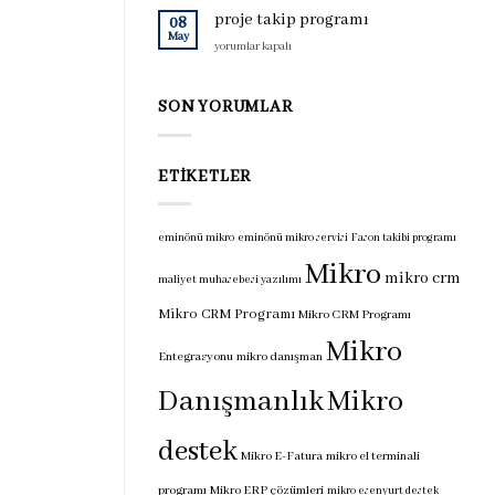
için
programı
proje takip programı
08
için
May
proje
yorumlar kapalı
takip
programı
için
SON YORUMLAR
ETIKETLER
eminönü mikro
eminönü mikro servisi
Fason takibi programı
Mikro
mikro crm
maliyet muhasebesi yazılımı
Mikro CRM Programı
Mikro CRM Programı
Mikro
Entegrasyonu
mikro danışman
Danışmanlık
Mikro
destek
Mikro E-Fatura
mikro el terminali
programı
Mikro ERP çözümleri
mikro esenyurt destek