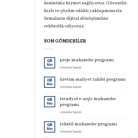
kesintisiz hizmet sağlıyoruz. Güvenilir,
hızlı ve çözüm odaklı yaklaşımımızla
firmaların dijital dönüşümüne
rehberlik ediyoruz.
SON GÖNDERILER
proje muhasebe programı
08
May
proje
yorumlar kapalı
muhasebe
programı
üretim maliyet takibi programı
08
için
May
üretim
yorumlar kapalı
maliyet
takibi
trendyol e-arşiv muhasebe
08
programı
May
programı
için
trendyol
yorumlar kapalı
e-
arşiv
tekstil muhasebe programı
08
muhasebe
May
tekstil
yorumlar kapalı
programı
muhasebe