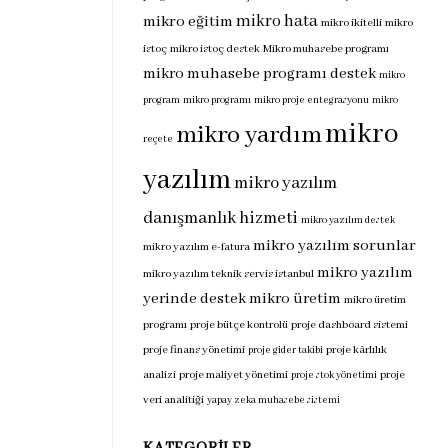
mikro hata
mikro eğitim
mikro ikitelli
mikro
istoç
mikro istoç destek
Mikro muhasebe programı
mikro muhasebe programı destek
mikro
program
mikro programı
mikro proje entegrasyonu
mikro
mikro
mikro yardım
reçete
yazılım
mikro yazılım
danışmanlık hizmeti
mikro yazılım destek
mikro yazılım sorunlar
mikro yazılım e-fatura
mikro yazılım
mikro yazılım teknik servis istanbul
yerinde destek
mikro üretim
mikro üretim
programı
proje bütçe kontrolü
proje dashboard sistemi
proje finans yönetimi
proje kârlılık
proje gider takibi
analizi
proje maliyet yönetimi
proje
proje stok yönetimi
veri analitiği
yapay zeka muhasebe sistemi