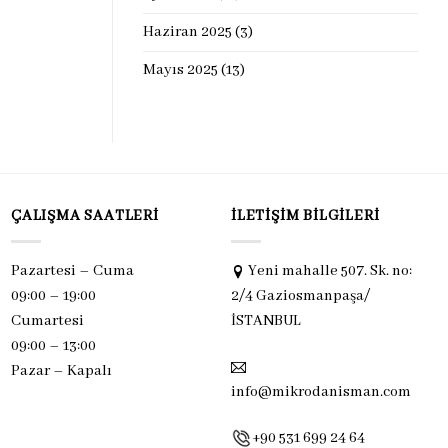
Haziran 2025
(3)
Mayıs 2025
(13)
ÇALIŞMA SAATLERI
İLETIŞIM BILGILERI
Pazartesi – Cuma
Yeni mahalle 507. Sk. no:
09:00 – 19:00
2/4 Gaziosmanpaşa/
Cumartesi
İSTANBUL
09:00 – 13:00
Pazar –
Kapalı
info@mikrodanisman.com
+90 531 699 24 64