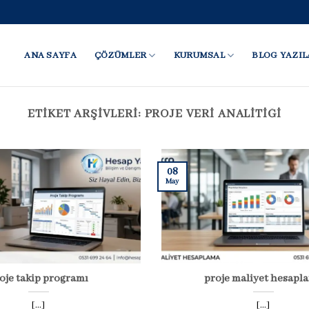
ANA SAYFA
ÇÖZÜMLER
KURUMSAL
BLOG YAZIL
ETIKET ARŞIVLERI:
PROJE VERI ANALITIĞI
08
May
oje takip programı
proje maliyet hesapl
[...]
[...]