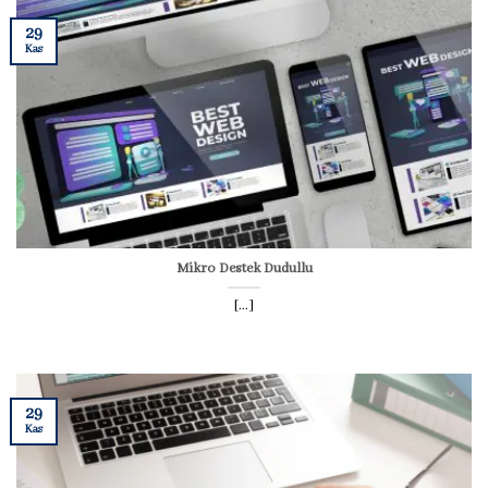
29
Kas
Mikro Destek Dudullu
[...]
29
Kas