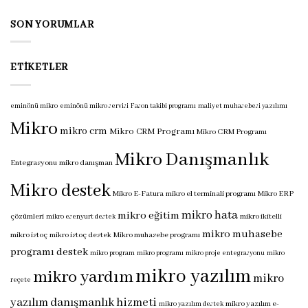
programı
için
SON YORUMLAR
ETIKETLER
eminönü mikro
eminönü mikro servisi
Fason takibi programı
maliyet muhasebesi yazılımı
Mikro
mikro crm
Mikro CRM Programı
Mikro CRM Programı
Mikro Danışmanlık
Entegrasyonu
mikro danışman
Mikro destek
Mikro E-Fatura
mikro el terminali programı
Mikro ERP
mikro hata
mikro eğitim
çözümleri
mikro ikitelli
mikro esenyurt destek
mikro muhasebe
mikro istoç
mikro istoç destek
Mikro muhasebe programı
programı destek
mikro program
mikro programı
mikro proje entegrasyonu
mikro
mikro yazılım
mikro yardım
mikro
reçete
yazılım danışmanlık hizmeti
mikro yazılım e-
mikro yazılım destek