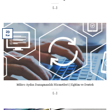
[...]
29
Kas
Mikro Aydın Danışmanlık Hizmetleri | Eğitim ve Destek
[...]