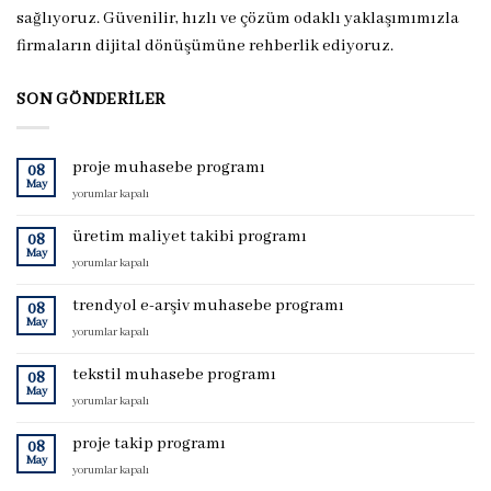
sağlıyoruz. Güvenilir, hızlı ve çözüm odaklı yaklaşımımızla
firmaların dijital dönüşümüne rehberlik ediyoruz.
SON GÖNDERILER
proje muhasebe programı
08
May
proje
yorumlar kapalı
muhasebe
programı
üretim maliyet takibi programı
08
için
May
üretim
yorumlar kapalı
maliyet
takibi
trendyol e-arşiv muhasebe programı
08
programı
May
trendyol
yorumlar kapalı
için
e-
arşiv
tekstil muhasebe programı
08
muhasebe
May
tekstil
yorumlar kapalı
programı
muhasebe
için
programı
proje takip programı
08
için
May
proje
yorumlar kapalı
takip