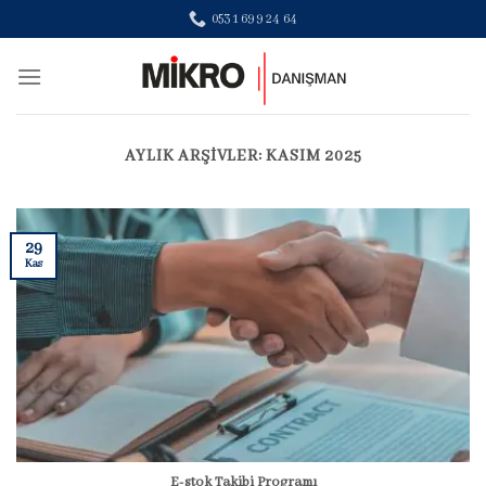
Skip
0531 699 24 64
to
content
AYLIK ARŞIVLER:
KASIM 2025
29
Kas
E-stok Takibi Programı