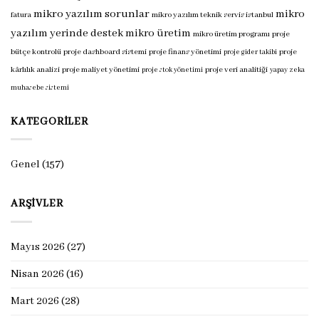
mikro yazılım sorunlar
mikro
fatura
mikro yazılım teknik servis istanbul
yazılım yerinde destek
mikro üretim
mikro üretim programı
proje
bütçe kontrolü
proje dashboard sistemi
proje finans yönetimi
proje
proje gider takibi
kârlılık analizi
proje maliyet yönetimi
proje veri analitiği
proje stok yönetimi
yapay zeka
muhasebe sistemi
KATEGORILER
Genel
(157)
ARŞIVLER
Mayıs 2026
(27)
Nisan 2026
(16)
Mart 2026
(28)