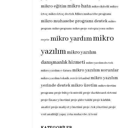
mikro hata
mikro eğitim
mikro ikitelli
mikro
istoç
mikro istoç destek
Mikro muhasebe programı
mikro muhasebe programı destek
mikro
program
mikro programı
mikro proje entegrasyonu
mikro
mikro
mikro yardım
reçete
yazılım
mikro yazılım
danışmanlık hizmeti
mikro yazılım destek
mikro yazılım sorunlar
mikro yazılım e-fatura
mikro yazılım
mikro yazılım teknik servis istanbul
yerinde destek
mikro üretim
mikro üretim
programı
proje bütçe kontrolü
proje dashboard sistemi
proje finans yönetimi
proje kârlılık
proje gider takibi
analizi
proje maliyet yönetimi
proje
proje stok yönetimi
veri analitiği
yapay zeka muhasebe sistemi