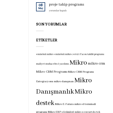
için
programı
proje takip programı
08
için
May
proje
yorumlar kapalı
takip
programı
için
SON YORUMLAR
ETIKETLER
eminönü mikro
eminönü mikro servisi
Fason takibi programı
Mikro
mikro crm
maliyet muhasebesi yazılımı
Mikro CRM Programı
Mikro CRM Programı
Mikro
Entegrasyonu
mikro danışman
Danışmanlık
Mikro
destek
Mikro E-Fatura
mikro el terminali
programı
Mikro ERP çözümleri
mikro esenyurt destek