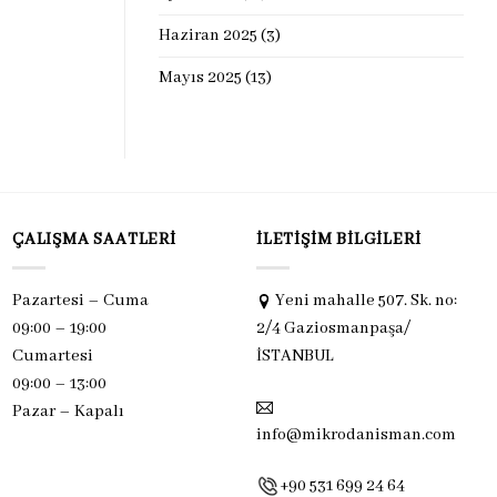
Haziran 2025
(3)
Mayıs 2025
(13)
ÇALIŞMA SAATLERI
İLETIŞIM BILGILERI
Pazartesi – Cuma
Yeni mahalle 507. Sk. no:
09:00 – 19:00
2/4 Gaziosmanpaşa/
Cumartesi
İSTANBUL
09:00 – 13:00
Pazar –
Kapalı
info@mikrodanisman.com
+90 531 699 24 64