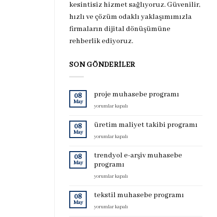
kesintisiz hizmet sağlıyoruz. Güvenilir,
hızlı ve çözüm odaklı yaklaşımımızla
firmaların dijital dönüşümüne
rehberlik ediyoruz.
SON GÖNDERILER
proje muhasebe programı
08
May
proje
yorumlar kapalı
muhasebe
programı
üretim maliyet takibi programı
08
için
May
üretim
yorumlar kapalı
maliyet
takibi
trendyol e-arşiv muhasebe
08
programı
May
programı
için
trendyol
yorumlar kapalı
e-
arşiv
tekstil muhasebe programı
08
muhasebe
May
tekstil
yorumlar kapalı
programı
muhasebe