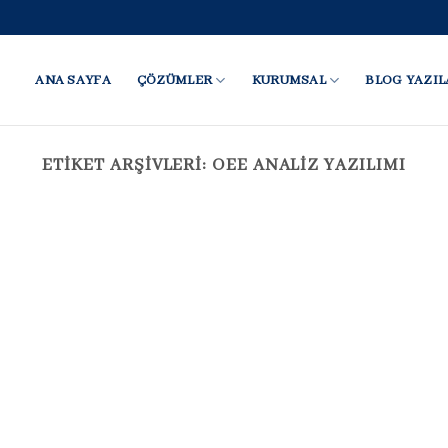
ANA SAYFA
ÇÖZÜMLER
KURUMSAL
BLOG YAZIL
ETIKET ARŞIVLERI:
OEE ANALIZ YAZILIMI