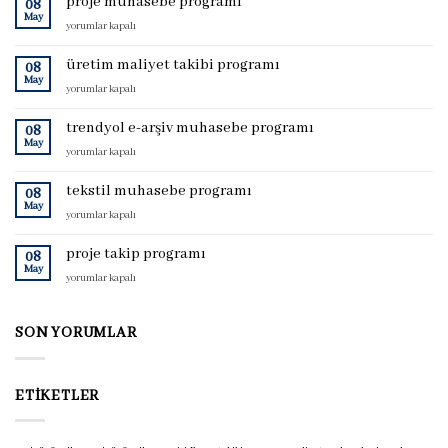
proje muhasebe programı
08
May
proje
yorumlar kapalı
muhasebe
programı
üretim maliyet takibi programı
08
için
May
üretim
yorumlar kapalı
maliyet
takibi
trendyol e-arşiv muhasebe programı
08
programı
May
trendyol
yorumlar kapalı
için
e-
arşiv
tekstil muhasebe programı
08
muhasebe
May
tekstil
yorumlar kapalı
programı
muhasebe
için
programı
proje takip programı
08
için
May
proje
yorumlar kapalı
takip
programı
için
SON YORUMLAR
ETIKETLER