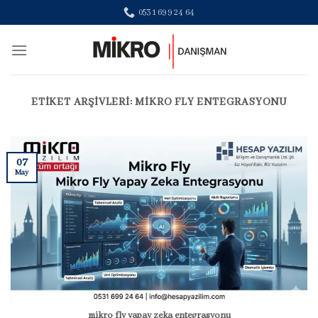
Skip
0531 699 24 64
to
content
ETIKET ARŞIVLERI:
MIKRO FLY ENTEGRASYONU
07
May
mikro fly yapay zeka entegrasyonu