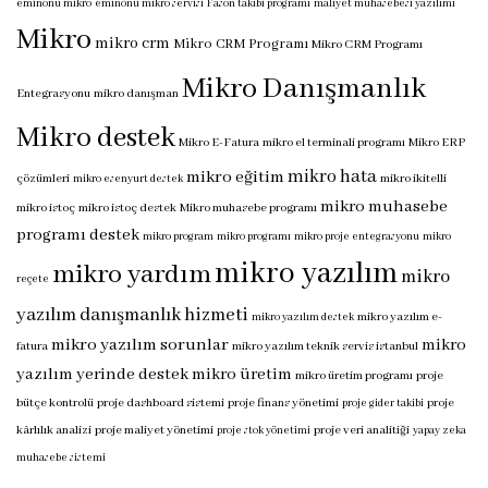
eminönü mikro
eminönü mikro servisi
Fason takibi programı
maliyet muhasebesi yazılımı
Mikro
mikro crm
Mikro CRM Programı
Mikro CRM Programı
Mikro Danışmanlık
Entegrasyonu
mikro danışman
Mikro destek
Mikro E-Fatura
mikro el terminali programı
Mikro ERP
mikro hata
mikro eğitim
çözümleri
mikro ikitelli
mikro esenyurt destek
mikro muhasebe
mikro istoç
mikro istoç destek
Mikro muhasebe programı
programı destek
mikro program
mikro programı
mikro proje entegrasyonu
mikro
mikro yazılım
mikro yardım
mikro
reçete
yazılım danışmanlık hizmeti
mikro yazılım e-
mikro yazılım destek
mikro yazılım sorunlar
mikro
fatura
mikro yazılım teknik servis istanbul
yazılım yerinde destek
mikro üretim
mikro üretim programı
proje
bütçe kontrolü
proje dashboard sistemi
proje finans yönetimi
proje
proje gider takibi
kârlılık analizi
proje maliyet yönetimi
proje veri analitiği
proje stok yönetimi
yapay zeka
muhasebe sistemi