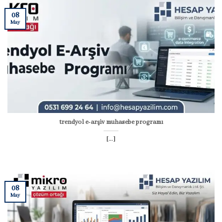
08
May
trendyol e-arşiv muhasebe programı
[...]
08
May