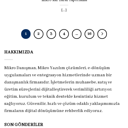
mikro kar zarar raporlama
[...]
1
2
3
4
…
16
HAKKIMIZDA
Mikro Danışman, Mikro Yazılım çözümleri, e-dönüşüm
uygulamaları ve entegrasyon hizmetlerinde uzman bir
danışmanlık firmasıdır. İşletmelerin muhasebe, satış ve
üretim süreçlerini dijitalleştirerek verimliliği artırıyor;
eğitim, kurulum ve teknik destekle kesintisiz hizmet
sağlıyoruz. Güvenilir, hızlı ve çözüm odaklı yaklaşımımızla
firmaların dijital dönüşümüne rehberlik ediyoruz.
SON GÖNDERILER