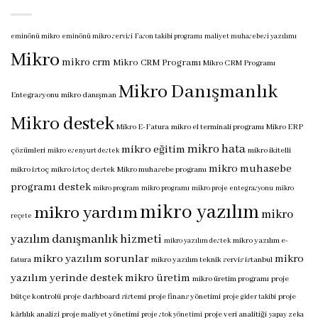
eminönü mikro
eminönü mikro servisi
Fason takibi programı
maliyet muhasebesi yazılımı
Mikro
mikro crm
Mikro CRM Programı
Mikro CRM Programı
Mikro Danışmanlık
Entegrasyonu
mikro danışman
Mikro destek
Mikro E-Fatura
mikro el terminali programı
Mikro ERP
mikro hata
mikro eğitim
çözümleri
mikro ikitelli
mikro esenyurt destek
mikro muhasebe
mikro istoç
mikro istoç destek
Mikro muhasebe programı
programı destek
mikro program
mikro programı
mikro proje entegrasyonu
mikro
mikro yazılım
mikro yardım
mikro
reçete
yazılım danışmanlık hizmeti
mikro yazılım e-
mikro yazılım destek
mikro yazılım sorunlar
mikro
fatura
mikro yazılım teknik servis istanbul
yazılım yerinde destek
mikro üretim
mikro üretim programı
proje
bütçe kontrolü
proje dashboard sistemi
proje finans yönetimi
proje
proje gider takibi
kârlılık analizi
proje maliyet yönetimi
proje veri analitiği
proje stok yönetimi
yapay zeka