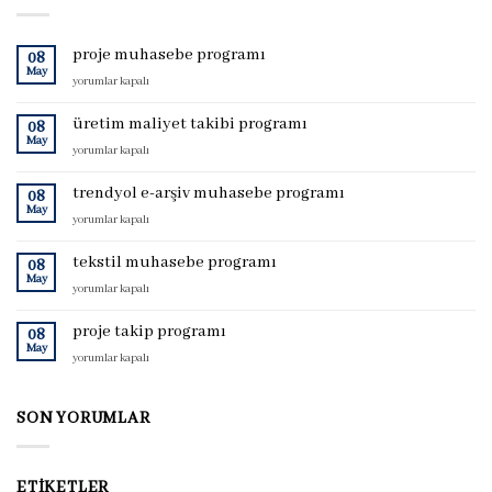
proje muhasebe programı
08
May
proje
yorumlar kapalı
muhasebe
programı
üretim maliyet takibi programı
08
için
May
üretim
yorumlar kapalı
maliyet
takibi
trendyol e-arşiv muhasebe programı
08
programı
May
trendyol
yorumlar kapalı
için
e-
arşiv
tekstil muhasebe programı
08
muhasebe
May
tekstil
yorumlar kapalı
programı
muhasebe
için
programı
proje takip programı
08
için
May
proje
yorumlar kapalı
takip
programı
için
SON YORUMLAR
ETIKETLER