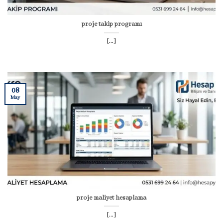
proje takip programı
[...]
08
May
proje maliyet hesaplama
[...]