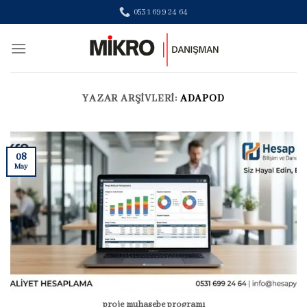
Skip
0531 699 24 64
to
content
YAZAR ARŞIVLERI:
ADAPOD
08
May
proje muhasebe programı