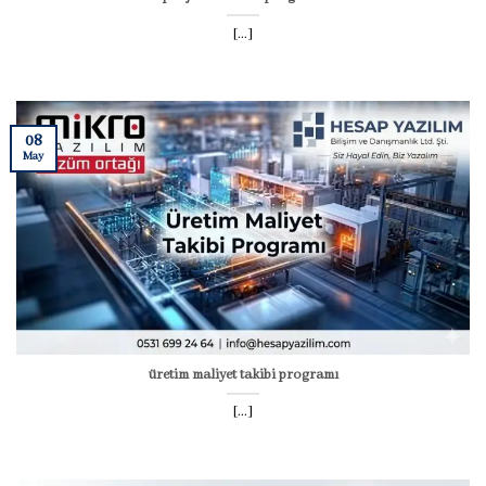
[...]
08
May
üretim maliyet takibi programı
[...]