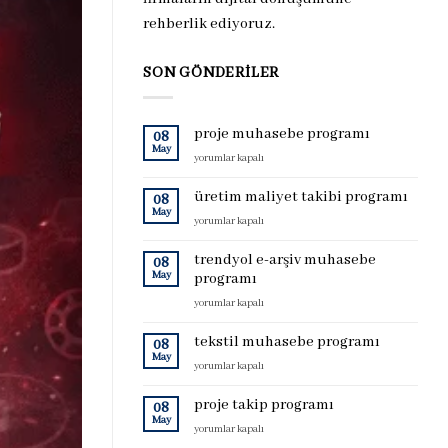
rehberlik ediyoruz.
SON GÖNDERILER
proje muhasebe programı
08
May
proje
yorumlar kapalı
muhasebe
programı
üretim maliyet takibi programı
08
için
May
üretim
yorumlar kapalı
maliyet
takibi
trendyol e-arşiv muhasebe
08
programı
May
programı
için
trendyol
yorumlar kapalı
e-
arşiv
tekstil muhasebe programı
08
muhasebe
May
tekstil
yorumlar kapalı
programı
muhasebe
için
programı
proje takip programı
08
için
May
proje
yorumlar kapalı
takip