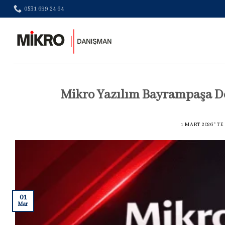
Skip
0531 699 24 64
to
content
Mikro Yazılım Bayrampaşa De
1 MART 2026
’' 
01
Mar