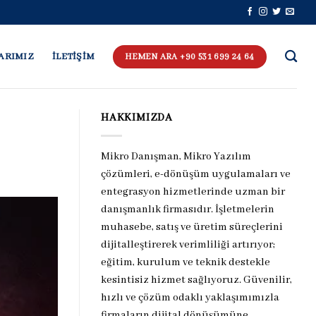
ARIMIZ
İLETİŞİM
HEMEN ARA +90 531 699 24 64
HAKKIMIZDA
Mikro Danışman, Mikro Yazılım
çözümleri, e-dönüşüm uygulamaları ve
entegrasyon hizmetlerinde uzman bir
danışmanlık firmasıdır. İşletmelerin
muhasebe, satış ve üretim süreçlerini
dijitalleştirerek verimliliği artırıyor;
eğitim, kurulum ve teknik destekle
kesintisiz hizmet sağlıyoruz. Güvenilir,
hızlı ve çözüm odaklı yaklaşımımızla
firmaların dijital dönüşümüne