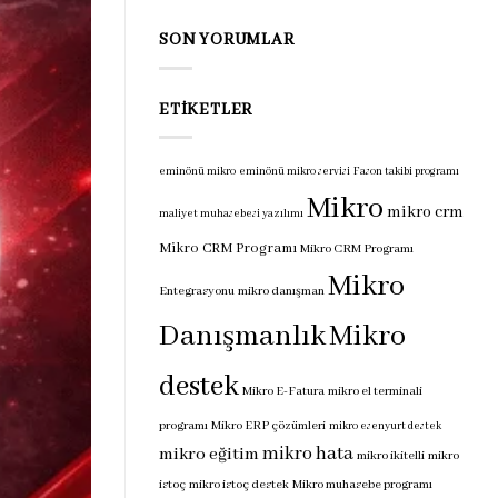
programı
için
SON YORUMLAR
ETIKETLER
eminönü mikro
eminönü mikro servisi
Fason takibi programı
Mikro
mikro crm
maliyet muhasebesi yazılımı
Mikro CRM Programı
Mikro CRM Programı
Mikro
Entegrasyonu
mikro danışman
Danışmanlık
Mikro
destek
Mikro E-Fatura
mikro el terminali
programı
Mikro ERP çözümleri
mikro esenyurt destek
mikro hata
mikro eğitim
mikro ikitelli
mikro
istoç
mikro istoç destek
Mikro muhasebe programı