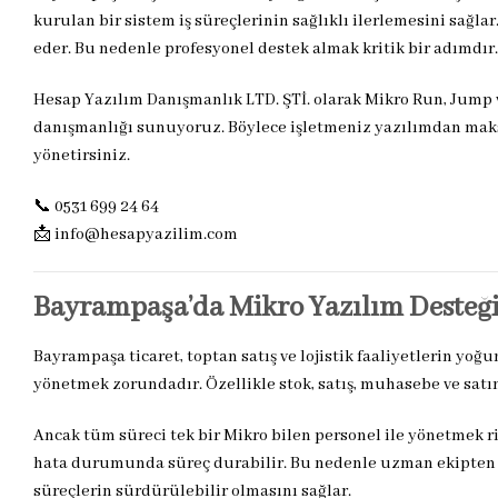
kurulan bir sistem iş süreçlerinin sağlıklı ilerlemesini sağla
eder. Bu nedenle profesyonel destek almak kritik bir adımdır.
Hesap Yazılım Danışmanlık LTD. ŞTİ. olarak Mikro Run, Jump v
danışmanlığı sunuyoruz. Böylece işletmeniz yazılımdan maks
yönetirsiniz.
📞 0531 699 24 64
📩
info@hesapyazilim.com
Bayrampaşa’da Mikro Yazılım Desteği
Bayrampaşa ticaret, toptan satış ve lojistik faaliyetlerin yoğ
yönetmek zorundadır. Özellikle stok, satış, muhasebe ve satın 
Ancak tüm süreci tek bir Mikro bilen personel ile yönetmek 
hata durumunda süreç durabilir. Bu nedenle uzman ekipten de
süreçlerin sürdürülebilir olmasını sağlar.