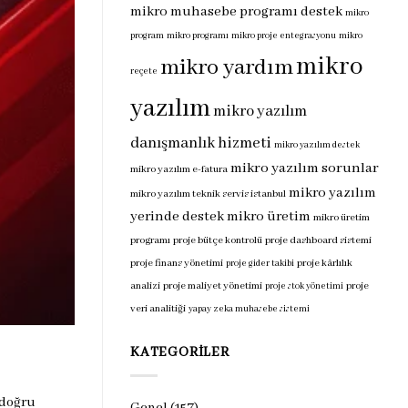
mikro muhasebe programı destek
mikro
program
mikro programı
mikro proje entegrasyonu
mikro
mikro
mikro yardım
reçete
yazılım
mikro yazılım
danışmanlık hizmeti
mikro yazılım destek
mikro yazılım sorunlar
mikro yazılım e-fatura
mikro yazılım
mikro yazılım teknik servis istanbul
yerinde destek
mikro üretim
mikro üretim
programı
proje bütçe kontrolü
proje dashboard sistemi
proje finans yönetimi
proje kârlılık
proje gider takibi
analizi
proje maliyet yönetimi
proje
proje stok yönetimi
veri analitiği
yapay zeka muhasebe sistemi
KATEGORILER
 doğru
Genel
(157)