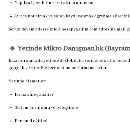
Yapılan işlemlerin kayıt altına alınması
💡 Ayrıca not almak ve ekran kaydı yapmak öğrenme sürecinizi
Sorun devam ederse
info@hesapyazilim.com
adresine mail gö
🔹 Yerinde Mikro Danışmanlık (Bayramp
Bazı durumlarda yerinde destek daha verimli olur. Bu nedenle
gerçekleştiririz. Böylece sistem performansı artar.
Yerinde hizmetler:
Firma süreç analizi
Sistem kurulumu ve iyileştirme
Personel eğitimi