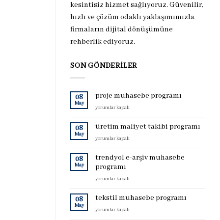
kesintisiz hizmet sağlıyoruz. Güvenilir,
hızlı ve çözüm odaklı yaklaşımımızla
firmaların dijital dönüşümüne
rehberlik ediyoruz.
SON GÖNDERILER
proje muhasebe programı
08
May
proje
yorumlar kapalı
muhasebe
programı
üretim maliyet takibi programı
08
için
May
üretim
yorumlar kapalı
maliyet
takibi
trendyol e-arşiv muhasebe
08
programı
May
programı
için
trendyol
yorumlar kapalı
e-
arşiv
tekstil muhasebe programı
08
muhasebe
May
tekstil
yorumlar kapalı
programı
muhasebe