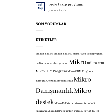
için
programı
proje takip programı
08
için
May
proje
yorumlar kapalı
takip
programı
için
SON YORUMLAR
ETIKETLER
eminönü mikro
eminönü mikro servisi
Fason takibi programı
Mikro
mikro crm
maliyet muhasebesi yazılımı
Mikro CRM Programı
Mikro CRM Programı
Mikro
Entegrasyonu
mikro danışman
Danışmanlık
Mikro
destek
Mikro E-Fatura
mikro el terminali
programı
Mikro ERP çözümleri
mikro esenyurt destek