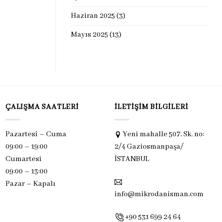
Haziran 2025
(3)
Mayıs 2025
(13)
ÇALIŞMA SAATLERI
İLETIŞIM BILGILERI
Pazartesi – Cuma
Yeni mahalle 507. Sk. no:
09:00 – 19:00
2/4 Gaziosmanpaşa/
Cumartesi
İSTANBUL
09:00 – 13:00
Pazar –
Kapalı
info@mikrodanisman.com
+90 531 699 24 64