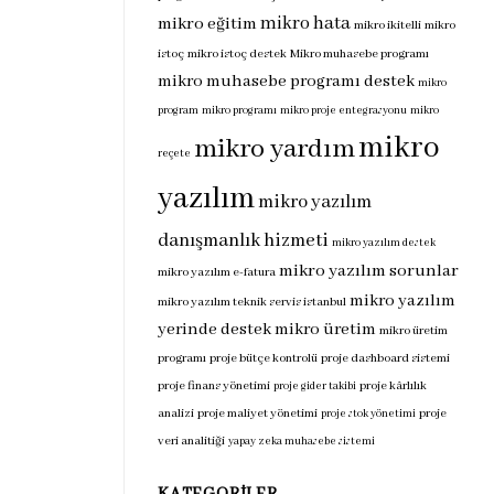
mikro hata
mikro eğitim
mikro ikitelli
mikro
istoç
mikro istoç destek
Mikro muhasebe programı
mikro muhasebe programı destek
mikro
program
mikro programı
mikro proje entegrasyonu
mikro
mikro
mikro yardım
reçete
yazılım
mikro yazılım
danışmanlık hizmeti
mikro yazılım destek
mikro yazılım sorunlar
mikro yazılım e-fatura
mikro yazılım
mikro yazılım teknik servis istanbul
yerinde destek
mikro üretim
mikro üretim
programı
proje bütçe kontrolü
proje dashboard sistemi
proje finans yönetimi
proje kârlılık
proje gider takibi
analizi
proje maliyet yönetimi
proje
proje stok yönetimi
veri analitiği
yapay zeka muhasebe sistemi