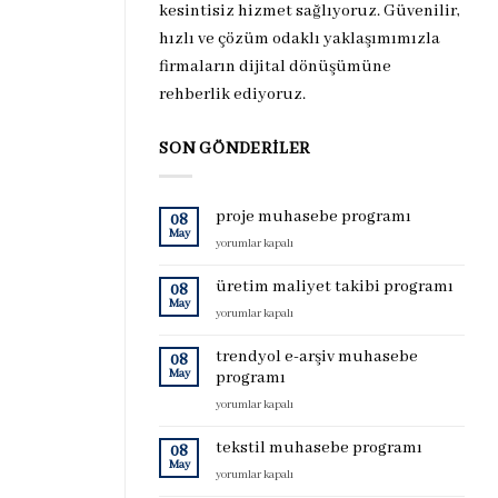
kesintisiz hizmet sağlıyoruz. Güvenilir,
hızlı ve çözüm odaklı yaklaşımımızla
firmaların dijital dönüşümüne
rehberlik ediyoruz.
SON GÖNDERILER
proje muhasebe programı
08
May
proje
yorumlar kapalı
muhasebe
programı
üretim maliyet takibi programı
08
için
May
üretim
yorumlar kapalı
maliyet
takibi
trendyol e-arşiv muhasebe
08
programı
May
programı
için
trendyol
yorumlar kapalı
e-
arşiv
tekstil muhasebe programı
08
muhasebe
May
tekstil
yorumlar kapalı
programı
muhasebe