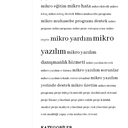
mikro hata
mikro eğitim
mikro ikitelli
mikro
istoç
mikro istoç destek
Mikro muhasebe programı
mikro muhasebe programı destek
mikro
program
mikro programı
mikro proje entegrasyonu
mikro
mikro
mikro yardım
reçete
yazılım
mikro yazılım
danışmanlık hizmeti
mikro yazılım destek
mikro yazılım sorunlar
mikro yazılım e-fatura
mikro yazılım
mikro yazılım teknik servis istanbul
yerinde destek
mikro üretim
mikro üretim
programı
proje bütçe kontrolü
proje dashboard sistemi
proje finans yönetimi
proje kârlılık
proje gider takibi
analizi
proje maliyet yönetimi
proje
proje stok yönetimi
veri analitiği
yapay zeka muhasebe sistemi