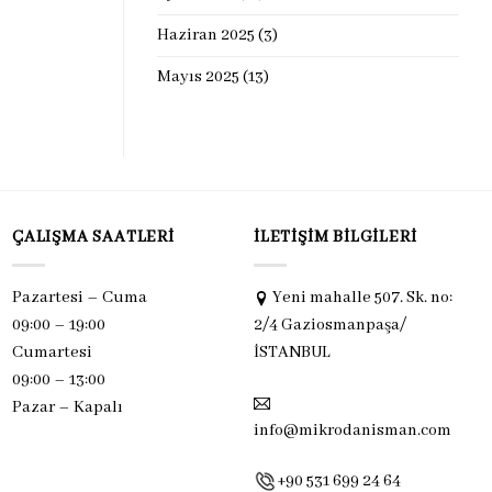
Haziran 2025
(3)
Mayıs 2025
(13)
ÇALIŞMA SAATLERI
İLETIŞIM BILGILERI
Pazartesi – Cuma
Yeni mahalle 507. Sk. no:
09:00 – 19:00
2/4 Gaziosmanpaşa/
Cumartesi
İSTANBUL
09:00 – 13:00
Pazar –
Kapalı
info@mikrodanisman.com
+90 531 699 24 64