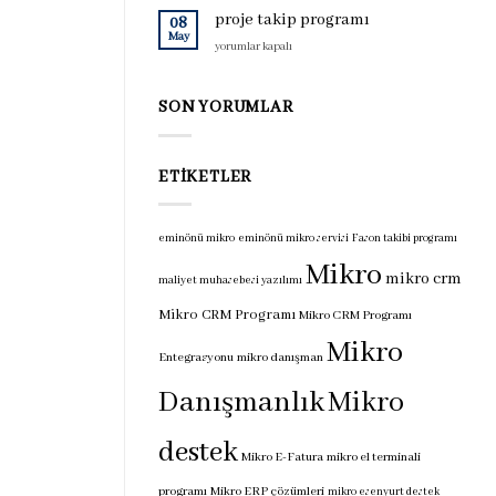
için
programı
proje takip programı
08
için
May
proje
yorumlar kapalı
takip
programı
için
SON YORUMLAR
ETIKETLER
eminönü mikro
eminönü mikro servisi
Fason takibi programı
Mikro
mikro crm
maliyet muhasebesi yazılımı
Mikro CRM Programı
Mikro CRM Programı
Mikro
Entegrasyonu
mikro danışman
Danışmanlık
Mikro
destek
Mikro E-Fatura
mikro el terminali
programı
Mikro ERP çözümleri
mikro esenyurt destek