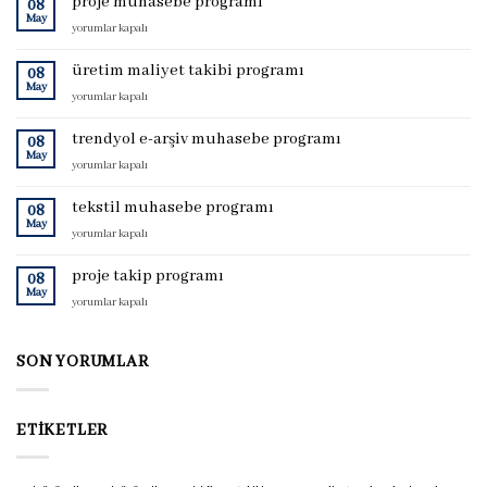
proje muhasebe programı
08
May
proje
yorumlar kapalı
muhasebe
programı
üretim maliyet takibi programı
08
için
May
üretim
yorumlar kapalı
maliyet
takibi
trendyol e-arşiv muhasebe programı
08
programı
May
trendyol
yorumlar kapalı
için
e-
arşiv
tekstil muhasebe programı
08
muhasebe
May
tekstil
yorumlar kapalı
programı
muhasebe
için
programı
proje takip programı
08
için
May
proje
yorumlar kapalı
takip
programı
için
SON YORUMLAR
ETIKETLER