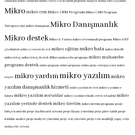
eminönü mikro
eminönü mikro servisi
Fason takibi programı
maliyet muhasebesi yazılımı
Mikro
mikro crm
Mikro CRM Programı
Mikro CRM Programı
Mikro Danışmanlık
Entegrasyonu
mikro danışman
Mikro destek
Mikro E-Fatura
mikro el terminali programı
Mikro ERP
mikro hata
mikro eğitim
çözümleri
mikro ikitelli
mikro esenyurt destek
mikro muhasebe
mikro istoç
mikro istoç destek
Mikro muhasebe programı
programı destek
mikro program
mikro programı
mikro proje entegrasyonu
mikro
mikro yazılım
mikro yardım
mikro
reçete
yazılım danışmanlık hizmeti
mikro yazılım e-
mikro yazılım destek
mikro yazılım sorunlar
mikro
fatura
mikro yazılım teknik servis istanbul
yazılım yerinde destek
mikro üretim
mikro üretim programı
proje
bütçe kontrolü
proje dashboard sistemi
proje finans yönetimi
proje
proje gider takibi
kârlılık analizi
proje maliyet yönetimi
proje veri analitiği
proje stok yönetimi
yapay zeka
muhasebe sistemi