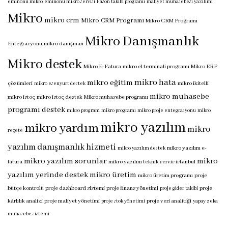
eminönü mikro
eminönü mikro servisi
Fason takibi programı
maliyet muhasebesi yazılımı
Mikro
mikro crm
Mikro CRM Programı
Mikro CRM Programı
Mikro Danışmanlık
Entegrasyonu
mikro danışman
Mikro destek
Mikro E-Fatura
mikro el terminali programı
Mikro ERP
mikro hata
mikro eğitim
çözümleri
mikro ikitelli
mikro esenyurt destek
mikro muhasebe
mikro istoç
mikro istoç destek
Mikro muhasebe programı
programı destek
mikro program
mikro programı
mikro proje entegrasyonu
mikro
mikro yazılım
mikro yardım
mikro
reçete
yazılım danışmanlık hizmeti
mikro yazılım e-
mikro yazılım destek
mikro yazılım sorunlar
mikro
fatura
mikro yazılım teknik servis istanbul
yazılım yerinde destek
mikro üretim
mikro üretim programı
proje
bütçe kontrolü
proje dashboard sistemi
proje finans yönetimi
proje
proje gider takibi
kârlılık analizi
proje maliyet yönetimi
proje veri analitiği
proje stok yönetimi
yapay zeka
muhasebe sistemi