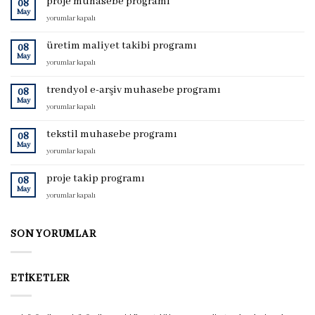
proje muhasebe programı
08
May
proje
yorumlar kapalı
muhasebe
programı
üretim maliyet takibi programı
08
için
May
üretim
yorumlar kapalı
maliyet
takibi
trendyol e-arşiv muhasebe programı
08
programı
May
trendyol
yorumlar kapalı
için
e-
arşiv
tekstil muhasebe programı
08
muhasebe
May
tekstil
yorumlar kapalı
programı
muhasebe
için
programı
proje takip programı
08
için
May
proje
yorumlar kapalı
takip
programı
için
SON YORUMLAR
ETIKETLER