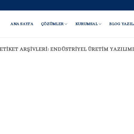
ANA SAYFA
ÇÖZÜMLER
KURUMSAL
BLOG YAZIL
ETIKET ARŞIVLERI:
ENDÜSTRIYEL ÜRETIM YAZILIM