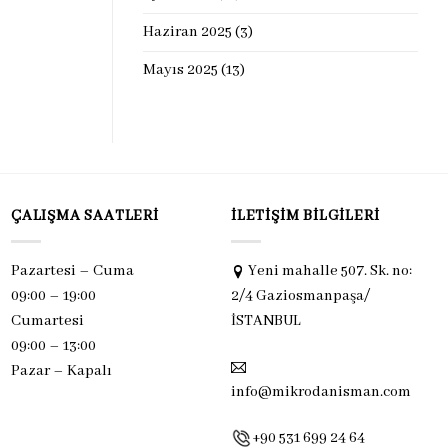
Haziran 2025
(3)
Mayıs 2025
(13)
ÇALIŞMA SAATLERI
İLETIŞIM BILGILERI
Pazartesi – Cuma
Yeni mahalle 507. Sk. no:
09:00 – 19:00
2/4 Gaziosmanpaşa/
Cumartesi
İSTANBUL
09:00 – 13:00
Pazar –
Kapalı
info@mikrodanisman.com
+90 531 699 24 64