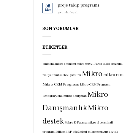
için
programı
proje takip programı
08
için
May
proje
yorumlar kapalı
takip
programı
için
SON YORUMLAR
ETIKETLER
eminönü mikro
eminönü mikro servisi
Fason takibi programı
Mikro
mikro crm
maliyet muhasebesi yazılımı
Mikro CRM Programı
Mikro CRM Programı
Mikro
Entegrasyonu
mikro danışman
Danışmanlık
Mikro
destek
Mikro E-Fatura
mikro el terminali
programı
Mikro ERP çözümleri
mikro esenyurt destek