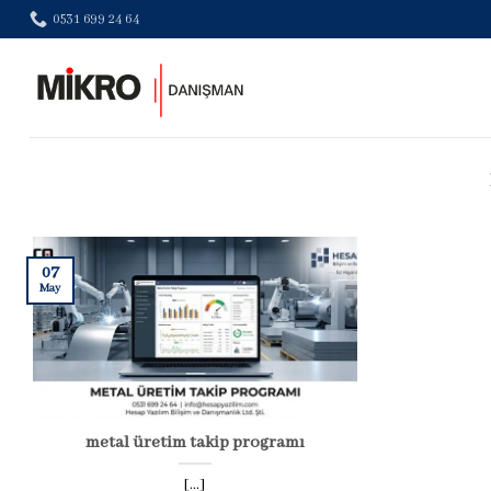
Skip
0531 699 24 64
to
content
07
May
metal üretim takip programı
[...]