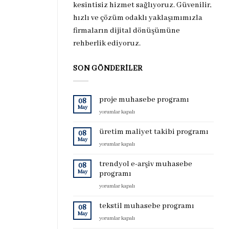
kesintisiz hizmet sağlıyoruz. Güvenilir,
hızlı ve çözüm odaklı yaklaşımımızla
firmaların dijital dönüşümüne
rehberlik ediyoruz.
SON GÖNDERILER
proje muhasebe programı
08
May
proje
yorumlar kapalı
muhasebe
programı
üretim maliyet takibi programı
08
için
May
üretim
yorumlar kapalı
maliyet
takibi
trendyol e-arşiv muhasebe
08
programı
May
programı
için
trendyol
yorumlar kapalı
e-
arşiv
tekstil muhasebe programı
08
muhasebe
May
tekstil
yorumlar kapalı
programı
muhasebe