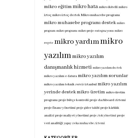
mikro hata
mikro eğitim
mikro ikitelli
mikro
istoç
mikro istoç destek
Mikro muhasebe programı
mikro muhasebe programı destek
mikro
program
mikro programı
mikro proje entegrasyonu
mikro
mikro
mikro yardım
reçete
yazılım
mikro yazılım
danışmanlık hizmeti
mikro yazılım destek
mikro yazılım sorunlar
mikro yazılım e-fatura
mikro yazılım
mikro yazılım teknik servis istanbul
yerinde destek
mikro üretim
mikro üretim
programı
proje bütçe kontrolü
proje dashboard sistemi
proje finans yönetimi
proje kârlılık
proje gider takibi
analizi
proje maliyet yönetimi
proje
proje stok yönetimi
veri analitiği
yapay zeka muhasebe sistemi