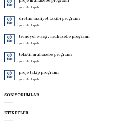
proje muhasebe programı
08
May
proje
yorumlar kapalı
muhasebe
programı
üretim maliyet takibi programı
08
için
May
üretim
yorumlar kapalı
maliyet
takibi
trendyol e-arşiv muhasebe programı
08
programı
May
trendyol
yorumlar kapalı
için
e-
arşiv
tekstil muhasebe programı
08
muhasebe
May
tekstil
yorumlar kapalı
programı
muhasebe
için
programı
proje takip programı
08
için
May
proje
yorumlar kapalı
takip
programı
için
SON YORUMLAR
ETIKETLER