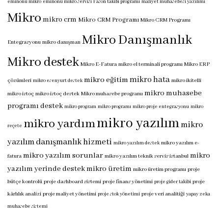
eminönü mikro
eminönü mikro servisi
Fason takibi programı
maliyet muhasebesi yazılımı
Mikro
mikro crm
Mikro CRM Programı
Mikro CRM Programı
Mikro Danışmanlık
Entegrasyonu
mikro danışman
Mikro destek
Mikro E-Fatura
mikro el terminali programı
Mikro ERP
mikro hata
mikro eğitim
çözümleri
mikro ikitelli
mikro esenyurt destek
mikro muhasebe
mikro istoç
mikro istoç destek
Mikro muhasebe programı
programı destek
mikro program
mikro programı
mikro proje entegrasyonu
mikro
mikro yazılım
mikro yardım
mikro
reçete
yazılım danışmanlık hizmeti
mikro yazılım e-
mikro yazılım destek
mikro yazılım sorunlar
mikro
fatura
mikro yazılım teknik servis istanbul
yazılım yerinde destek
mikro üretim
mikro üretim programı
proje
bütçe kontrolü
proje dashboard sistemi
proje finans yönetimi
proje
proje gider takibi
kârlılık analizi
proje maliyet yönetimi
proje veri analitiği
proje stok yönetimi
yapay zeka
muhasebe sistemi