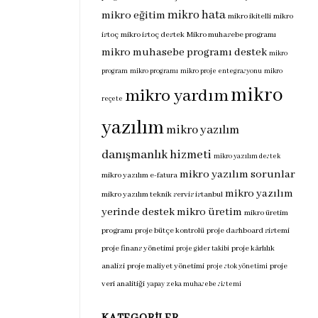
mikro hata
mikro eğitim
mikro ikitelli
mikro
istoç
mikro istoç destek
Mikro muhasebe programı
mikro muhasebe programı destek
mikro
program
mikro programı
mikro proje entegrasyonu
mikro
mikro
mikro yardım
reçete
yazılım
mikro yazılım
danışmanlık hizmeti
mikro yazılım destek
mikro yazılım sorunlar
mikro yazılım e-fatura
mikro yazılım
mikro yazılım teknik servis istanbul
yerinde destek
mikro üretim
mikro üretim
programı
proje bütçe kontrolü
proje dashboard sistemi
proje finans yönetimi
proje kârlılık
proje gider takibi
analizi
proje maliyet yönetimi
proje
proje stok yönetimi
veri analitiği
yapay zeka muhasebe sistemi