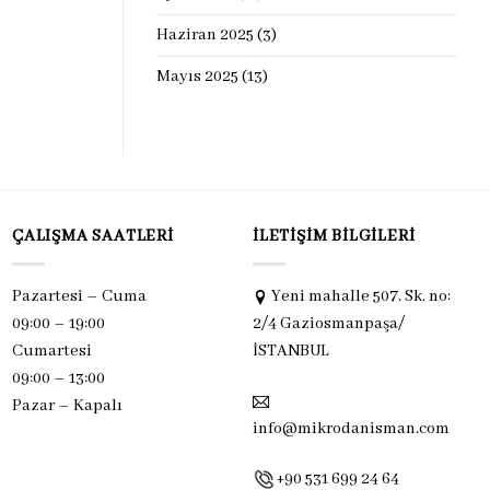
Haziran 2025
(3)
Mayıs 2025
(13)
ÇALIŞMA SAATLERI
İLETIŞIM BILGILERI
Pazartesi – Cuma
Yeni mahalle 507. Sk. no:
09:00 – 19:00
2/4 Gaziosmanpaşa/
Cumartesi
İSTANBUL
09:00 – 13:00
Pazar –
Kapalı
info@mikrodanisman.com
+90 531 699 24 64