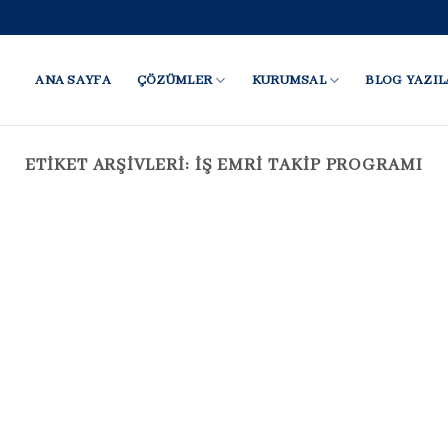
ANA SAYFA
ÇÖZÜMLER
KURUMSAL
BLOG YAZIL
ETIKET ARŞIVLERI:
IŞ EMRI TAKIP PROGRAMI