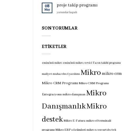
için
programı
proje takip programı
08
için
May
proje
yorumlar kapalı
takip
programı
için
SON YORUMLAR
ETIKETLER
eminönü mikro
eminönü mikro servisi
Fason takibi programı
Mikro
mikro crm
maliyet muhasebesi yazılımı
Mikro CRM Programı
Mikro CRM Programı
Mikro
Entegrasyonu
mikro danışman
Danışmanlık
Mikro
destek
Mikro E-Fatura
mikro el terminali
programı
Mikro ERP çözümleri
mikro esenyurt destek