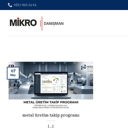
Skip
0531 699 24 64
to
content
07
May
metal üretim takip programı
[...]