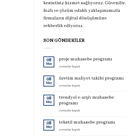
kesintisiz hizmet sağlıyoruz. Güvenilir,
hızlı ve çözüm odaklı yaklaşımımızla
firmaların dijital dönüşümüne
rehberlik ediyoruz.
SON GÖNDERILER
proje muhasebe programı
08
May
proje
yorumlar kapalı
muhasebe
programı
üretim maliyet takibi programı
08
için
May
üretim
yorumlar kapalı
maliyet
takibi
trendyol e-arşiv muhasebe
08
programı
May
programı
için
trendyol
yorumlar kapalı
e-
arşiv
tekstil muhasebe programı
08
muhasebe
May
tekstil
yorumlar kapalı
programı
muhasebe