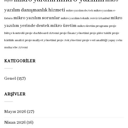
mikro
reçete
yazılım danışmanlık hizmeti
mikro yazılım e-
mikro yazılım destek
mikro yazılım sorunlar
mikro
fatura
mikro yazılım teknik servis istanbul
yazılım yerinde destek
mikro üretim
mikro üretim programı
proje
bütçe kontrolü
proje dashboard sistemi
proje finans yönetimi
proje
proje gider takibi
kârlılık analizi
proje maliyet yönetimi
proje veri analitiği
proje stok yönetimi
yapay zeka
muhasebe sistemi
KATEGORILER
Genel
(157)
ARŞIVLER
Mayıs 2026
(27)
Nisan 2026
(16)