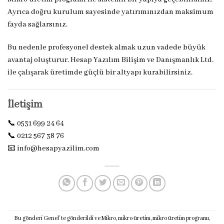
Ayrıca doğru kurulum sayesinde yatırımınızdan maksimum
fayda sağlarsınız.
Bu nedenle profesyonel destek almak uzun vadede büyük
avantaj oluşturur. Hesap Yazılım Bilişim ve Danışmanlık Ltd.
ile çalışarak üretimde güçlü bir altyapı kurabilirsiniz.
İletişim
📞 0531 699 24 64
📞 0212 567 38 76
📧
info@hesapyazilim.com
Bu gönderi
Genel
’ te gönderildi ve
Mikro
,
mikro üretim
,
mikro üretim programı
,