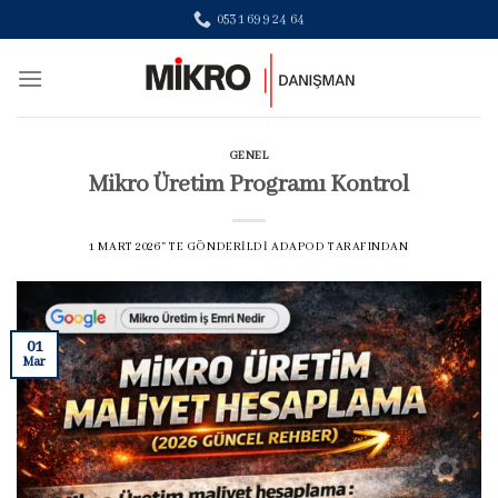
Skip
0531 699 24 64
to
content
GENEL
Mikro Üretim Programı Kontrol
1 MART 2026
’' TE GÖNDERILDI
ADAPOD
TARAFINDAN
01
Mar