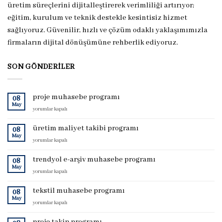
üretim süreçlerini dijitalleştirerek verimliliği artırıyor;
eğitim, kurulum ve teknik destekle kesintisiz hizmet
sağlıyoruz. Güvenilir, hızlı ve çözüm odaklı yaklaşımımızla
firmaların dijital dönüşümüne rehberlik ediyoruz.
SON GÖNDERILER
proje muhasebe programı
08
May
proje
yorumlar kapalı
muhasebe
programı
üretim maliyet takibi programı
08
için
May
üretim
yorumlar kapalı
maliyet
takibi
trendyol e-arşiv muhasebe programı
08
programı
May
trendyol
yorumlar kapalı
için
e-
arşiv
tekstil muhasebe programı
08
muhasebe
May
tekstil
yorumlar kapalı
programı
muhasebe
için
programı