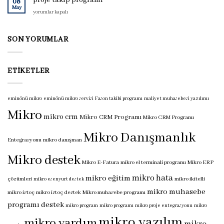
proje takip programı
08
için
May
proje
yorumlar kapalı
takip
programı
için
SON YORUMLAR
ETIKETLER
eminönü mikro
eminönü mikro servisi
Fason takibi programı
maliyet muhasebesi yazılımı
Mikro
mikro crm
Mikro CRM Programı
Mikro CRM Programı
Mikro Danışmanlık
Entegrasyonu
mikro danışman
Mikro destek
Mikro E-Fatura
mikro el terminali programı
Mikro ERP
mikro hata
mikro eğitim
çözümleri
mikro ikitelli
mikro esenyurt destek
mikro muhasebe
mikro istoç
mikro istoç destek
Mikro muhasebe programı
programı destek
mikro program
mikro programı
mikro proje entegrasyonu
mikro
mikro yazılım
mikro yardım