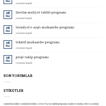
May
proje
yorumlar kapalı
muhasebe
programı
üretim maliyet takibi programı
08
için
May
üretim
yorumlar kapalı
maliyet
takibi
trendyol e-arşiv muhasebe programı
08
programı
May
trendyol
yorumlar kapalı
için
e-
arşiv
tekstil muhasebe programı
08
muhasebe
May
tekstil
yorumlar kapalı
programı
muhasebe
için
programı
proje takip programı
08
için
May
proje
yorumlar kapalı
takip
programı
için
SON YORUMLAR
ETIKETLER
eminönü mikro
eminönü mikro servisi
Fason takibi programı
maliyet muhasebesi yazılımı