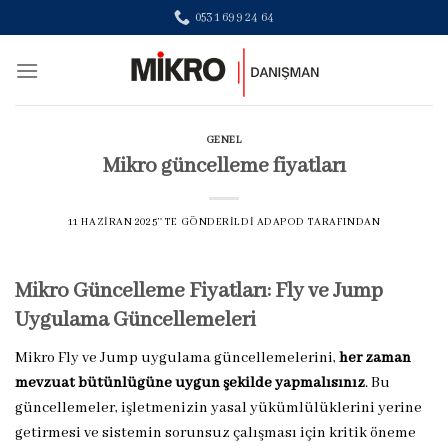
Skip
0531 699 24 64
to
content
GENEL
Mikro güncelleme fiyatları
11 HAZIRAN 2025
’' TE GÖNDERILDI
ADAPOD
TARAFINDAN
Mikro Güncelleme Fiyatları: Fly ve Jump
Uygulama Güncellemeleri
Mikro Fly ve Jump uygulama güncellemelerini,
her zaman
mevzuat bütünlüğüne uygun şekilde yapmalısınız
. Bu
güncellemeler, işletmenizin yasal yükümlülüklerini yerine
getirmesi ve sistemin sorunsuz çalışması için kritik öneme