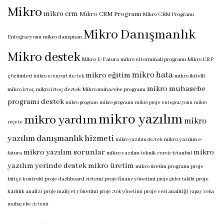
Mikro
mikro crm
Mikro CRM Programı
Mikro CRM Programı
Mikro Danışmanlık
Entegrasyonu
mikro danışman
Mikro destek
Mikro E-Fatura
mikro el terminali programı
Mikro ERP
mikro hata
mikro eğitim
çözümleri
mikro ikitelli
mikro esenyurt destek
mikro muhasebe
mikro istoç
mikro istoç destek
Mikro muhasebe programı
programı destek
mikro program
mikro programı
mikro proje entegrasyonu
mikro
mikro yazılım
mikro yardım
mikro
reçete
yazılım danışmanlık hizmeti
mikro yazılım e-
mikro yazılım destek
mikro yazılım sorunlar
mikro
fatura
mikro yazılım teknik servis istanbul
yazılım yerinde destek
mikro üretim
mikro üretim programı
proje
bütçe kontrolü
proje dashboard sistemi
proje finans yönetimi
proje
proje gider takibi
kârlılık analizi
proje maliyet yönetimi
proje veri analitiği
proje stok yönetimi
yapay zeka
muhasebe sistemi