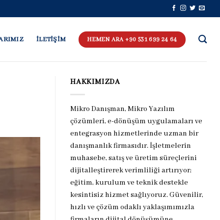
ARIMIZ
İLETİŞİM
HEMEN ARA +90 531 699 24 64
HAKKIMIZDA
Mikro Danışman, Mikro Yazılım
çözümleri, e-dönüşüm uygulamaları ve
entegrasyon hizmetlerinde uzman bir
danışmanlık firmasıdır. İşletmelerin
muhasebe, satış ve üretim süreçlerini
dijitalleştirerek verimliliği artırıyor;
eğitim, kurulum ve teknik destekle
kesintisiz hizmet sağlıyoruz. Güvenilir,
hızlı ve çözüm odaklı yaklaşımımızla
firmaların dijital dönüşümüne