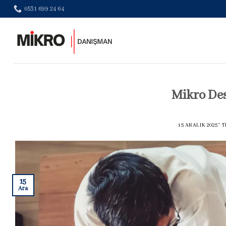
Skip
0531 699 24 64
to
content
Mikro De
15 ARALIK 2025
’'
15
Ara