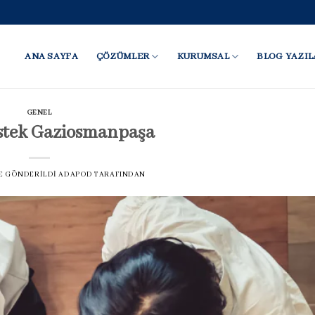
ANA SAYFA
ÇÖZÜMLER
KURUMSAL
BLOG YAZIL
GENEL
stek Gaziosmanpaşa
 TE GÖNDERILDI
ADAPOD
TARAFINDAN