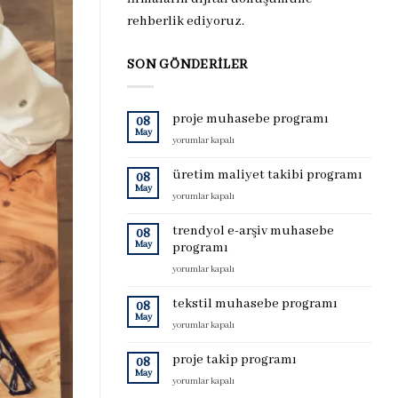
rehberlik ediyoruz.
SON GÖNDERILER
proje muhasebe programı
08
May
proje
yorumlar kapalı
muhasebe
programı
üretim maliyet takibi programı
08
için
May
üretim
yorumlar kapalı
maliyet
takibi
trendyol e-arşiv muhasebe
08
programı
May
programı
için
trendyol
yorumlar kapalı
e-
arşiv
tekstil muhasebe programı
08
muhasebe
May
tekstil
yorumlar kapalı
programı
muhasebe
için
programı
proje takip programı
08
için
May
proje
yorumlar kapalı
takip