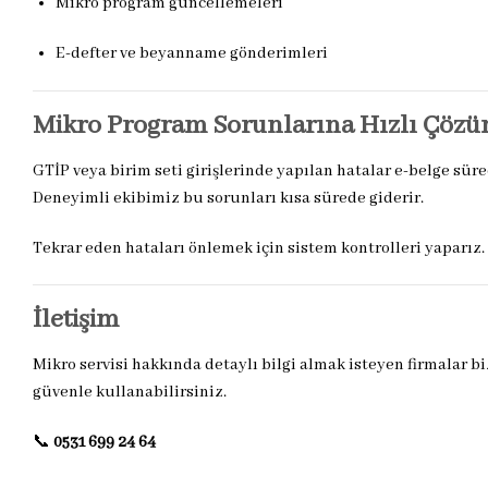
Mikro program güncellemeleri
E-defter ve beyanname gönderimleri
Mikro Program Sorunlarına Hızlı Çözü
GTİP veya birim seti girişlerinde yapılan hatalar e-belge sür
Deneyimli ekibimiz bu sorunları kısa sürede giderir.
Tekrar eden hataları önlemek için sistem kontrolleri yaparız
İletişim
Mikro servisi hakkında detaylı bilgi almak isteyen firmalar bi
güvenle kullanabilirsiniz.
📞
0531 699 24 64