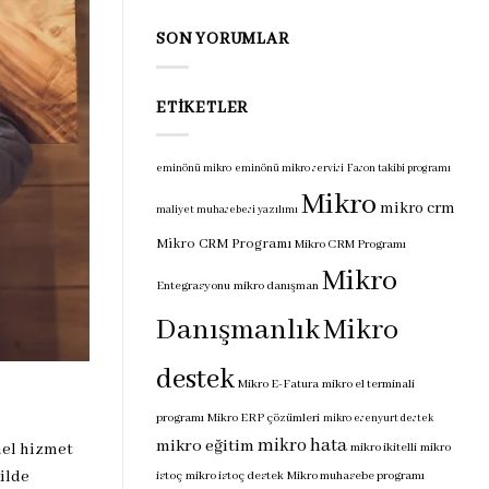
programı
için
SON YORUMLAR
ETIKETLER
eminönü mikro
eminönü mikro servisi
Fason takibi programı
Mikro
mikro crm
maliyet muhasebesi yazılımı
Mikro CRM Programı
Mikro CRM Programı
Mikro
Entegrasyonu
mikro danışman
Danışmanlık
Mikro
destek
Mikro E-Fatura
mikro el terminali
programı
Mikro ERP çözümleri
mikro esenyurt destek
mikro hata
mikro eğitim
mikro ikitelli
mikro
nel hizmet
ilde
istoç
mikro istoç destek
Mikro muhasebe programı