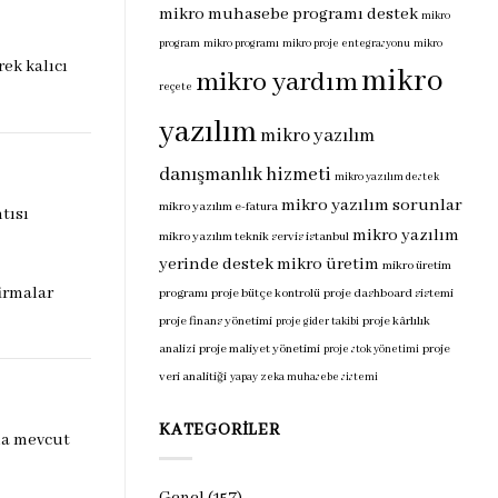
mikro muhasebe programı destek
mikro
program
mikro programı
mikro proje entegrasyonu
mikro
ek kalıcı
mikro
mikro yardım
reçete
yazılım
mikro yazılım
danışmanlık hizmeti
mikro yazılım destek
mikro yazılım sorunlar
mikro yazılım e-fatura
tısı
mikro yazılım
mikro yazılım teknik servis istanbul
yerinde destek
mikro üretim
mikro üretim
irmalar
programı
proje bütçe kontrolü
proje dashboard sistemi
proje finans yönetimi
proje kârlılık
proje gider takibi
analizi
proje maliyet yönetimi
proje
proje stok yönetimi
veri analitiği
yapay zeka muhasebe sistemi
KATEGORILER
da mevcut
Genel
(157)