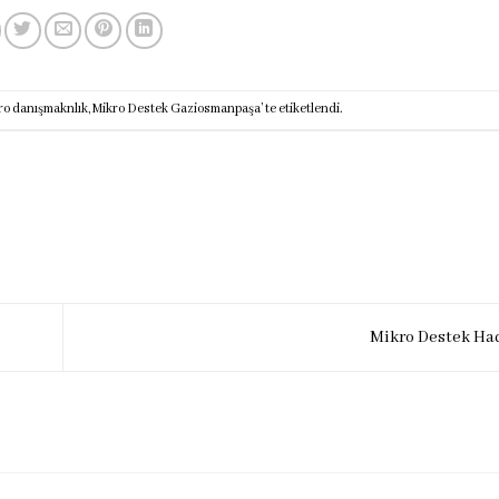
ro danışmaknlık
,
Mikro Destek Gaziosmanpaşa
’ te etiketlendi.
Mikro Destek H