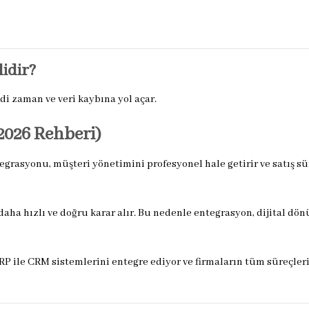
idir?
i zaman ve veri kaybına yol açar.
026 Rehberi)
grasyonu, müşteri yönetimini profesyonel hale getirir ve satış sü
 daha hızlı ve doğru karar alır. Bu nedenle entegrasyon, dijital d
RP ile CRM sistemlerini entegre ediyor ve firmaların tüm süreçleri