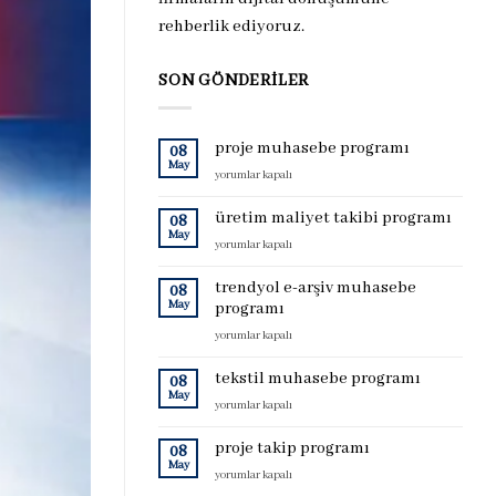
rehberlik ediyoruz.
SON GÖNDERILER
proje muhasebe programı
08
May
proje
yorumlar kapalı
muhasebe
programı
üretim maliyet takibi programı
08
için
May
üretim
yorumlar kapalı
maliyet
takibi
trendyol e-arşiv muhasebe
08
programı
May
programı
için
trendyol
yorumlar kapalı
e-
arşiv
tekstil muhasebe programı
08
muhasebe
May
tekstil
yorumlar kapalı
programı
muhasebe
için
programı
proje takip programı
08
için
May
proje
yorumlar kapalı
takip