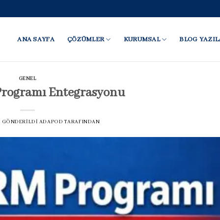
ANA SAYFA
ÇÖZÜMLER
KURUMSAL
BLOG YAZIL
GENEL
rogramı Entegrasyonu
TE GÖNDERILDI
ADAPOD
TARAFINDAN