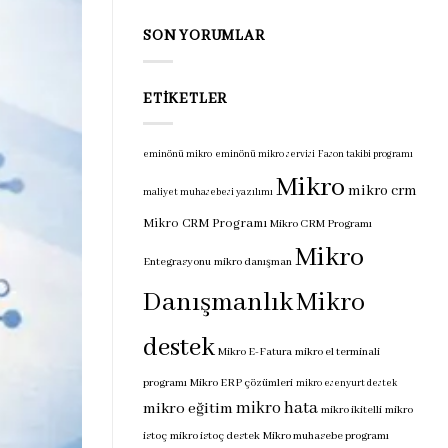
programı
için
SON YORUMLAR
ETIKETLER
eminönü mikro
eminönü mikro servisi
Fason takibi programı
Mikro
mikro crm
maliyet muhasebesi yazılımı
Mikro CRM Programı
Mikro CRM Programı
Mikro
Entegrasyonu
mikro danışman
Danışmanlık
Mikro
destek
Mikro E-Fatura
mikro el terminali
programı
Mikro ERP çözümleri
mikro esenyurt destek
mikro hata
mikro eğitim
mikro ikitelli
mikro
istoç
mikro istoç destek
Mikro muhasebe programı