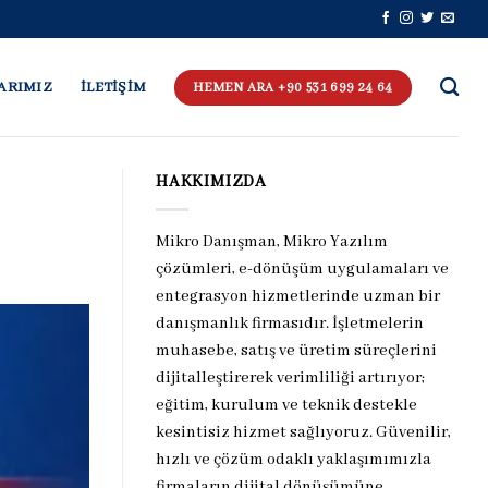
ARIMIZ
İLETİŞİM
HEMEN ARA +90 531 699 24 64
HAKKIMIZDA
Mikro Danışman, Mikro Yazılım
çözümleri, e-dönüşüm uygulamaları ve
entegrasyon hizmetlerinde uzman bir
danışmanlık firmasıdır. İşletmelerin
muhasebe, satış ve üretim süreçlerini
dijitalleştirerek verimliliği artırıyor;
eğitim, kurulum ve teknik destekle
kesintisiz hizmet sağlıyoruz. Güvenilir,
hızlı ve çözüm odaklı yaklaşımımızla
firmaların dijital dönüşümüne