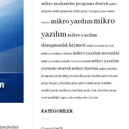
mikro muhasebe programı destek
mikro
program
mikro programı
mikro proje entegrasyonu
mikro
mikro
mikro yardım
reçete
yazılım
mikro yazılım
danışmanlık hizmeti
mikro yazılım destek
mikro yazılım sorunlar
mikro yazılım e-fatura
mikro yazılım
mikro yazılım teknik servis istanbul
yerinde destek
mikro üretim
mikro üretim
programı
proje bütçe kontrolü
proje dashboard sistemi
proje finans yönetimi
proje kârlılık
proje gider takibi
analizi
proje maliyet yönetimi
proje
proje stok yönetimi
veri analitiği
yapay zeka muhasebe sistemi
KATEGORILER
üreçlerini
Genel
(157)