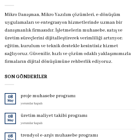
Mikro Danışman, Mikro Yazılım çözümleri, e-dönüşüm
uygulamaları ve entegrasyon hizmetlerinde uzman bir
danışmanlık firmasıdır. İşletmelerin muhasebe, satış ve
üretim süreçlerini dijitalleştirerek verimliliği artırıyor;
eğitim, kurulum ve teknik destekle kesintisiz hizmet
sağlıyoruz. Güvenilir, hızlı ve çözüm odaklı yaklaşımımızla
firmaların dijital dönüşümüne rehberlik ediyoruz.
SON GÖNDERILER
proje muhasebe programı
08
May
proje
yorumlar kapalı
muhasebe
programı
üretim maliyet takibi programı
08
için
May
üretim
yorumlar kapalı
maliyet
takibi
trendyol e-arşiv muhasebe programı
08
programı