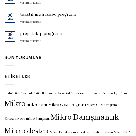
May
trendyol
yorumlar kapalı
için
e-
arşiv
tekstil muhasebe programı
08
muhasebe
May
tekstil
yorumlar kapalı
programı
muhasebe
için
programı
proje takip programı
08
için
May
proje
yorumlar kapalı
takip
programı
için
SON YORUMLAR
ETIKETLER
eminönü mikro
eminönü mikro servisi
Fason takibi programı
maliyet muhasebesi yazılımı
Mikro
mikro crm
Mikro CRM Programı
Mikro CRM Programı
Mikro Danışmanlık
Entegrasyonu
mikro danışman
Mikro destek
Mikro E-Fatura
mikro el terminali programı
Mikro ERP