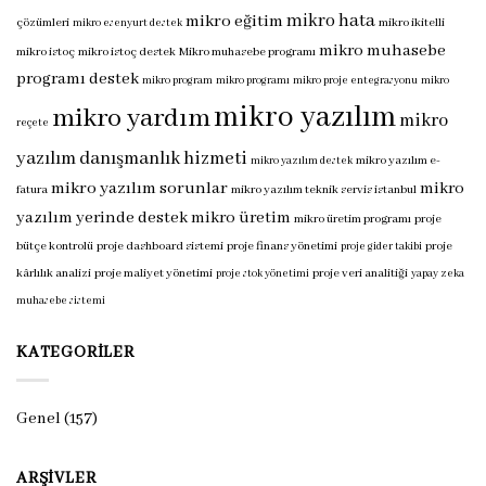
mikro hata
mikro eğitim
çözümleri
mikro ikitelli
mikro esenyurt destek
mikro muhasebe
mikro istoç
mikro istoç destek
Mikro muhasebe programı
programı destek
mikro program
mikro programı
mikro proje entegrasyonu
mikro
mikro yazılım
mikro yardım
mikro
reçete
yazılım danışmanlık hizmeti
mikro yazılım e-
mikro yazılım destek
mikro yazılım sorunlar
mikro
fatura
mikro yazılım teknik servis istanbul
yazılım yerinde destek
mikro üretim
mikro üretim programı
proje
bütçe kontrolü
proje dashboard sistemi
proje finans yönetimi
proje
proje gider takibi
kârlılık analizi
proje maliyet yönetimi
proje veri analitiği
proje stok yönetimi
yapay zeka
muhasebe sistemi
KATEGORILER
Genel
(157)
ARŞIVLER