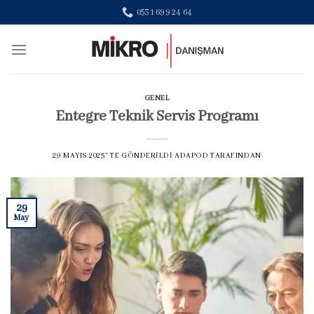
Skip
0531 699 24 64
to
content
GENEL
Entegre Teknik Servis Programı
29 MAYIS 2025
’' TE GÖNDERILDI
ADAPOD
TARAFINDAN
29
May