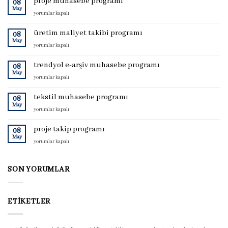
proje muhasebe programı
08
May
proje
yorumlar kapalı
muhasebe
programı
üretim maliyet takibi programı
08
için
May
üretim
yorumlar kapalı
maliyet
takibi
trendyol e-arşiv muhasebe programı
08
programı
May
trendyol
yorumlar kapalı
için
e-
arşiv
tekstil muhasebe programı
08
muhasebe
May
tekstil
yorumlar kapalı
programı
muhasebe
için
programı
proje takip programı
08
için
May
proje
yorumlar kapalı
takip
programı
için
SON YORUMLAR
ETIKETLER