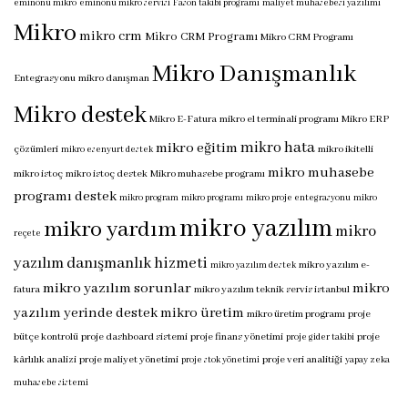
eminönü mikro
eminönü mikro servisi
Fason takibi programı
maliyet muhasebesi yazılımı
Mikro
mikro crm
Mikro CRM Programı
Mikro CRM Programı
Mikro Danışmanlık
Entegrasyonu
mikro danışman
Mikro destek
Mikro E-Fatura
mikro el terminali programı
Mikro ERP
mikro hata
mikro eğitim
çözümleri
mikro ikitelli
mikro esenyurt destek
mikro muhasebe
mikro istoç
mikro istoç destek
Mikro muhasebe programı
programı destek
mikro program
mikro programı
mikro proje entegrasyonu
mikro
mikro yazılım
mikro yardım
mikro
reçete
yazılım danışmanlık hizmeti
mikro yazılım e-
mikro yazılım destek
mikro yazılım sorunlar
mikro
fatura
mikro yazılım teknik servis istanbul
yazılım yerinde destek
mikro üretim
mikro üretim programı
proje
bütçe kontrolü
proje dashboard sistemi
proje finans yönetimi
proje
proje gider takibi
kârlılık analizi
proje maliyet yönetimi
proje veri analitiği
proje stok yönetimi
yapay zeka
muhasebe sistemi