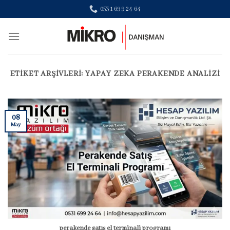
Skip
0531 699 24 64
to
content
ETIKET ARŞIVLERI:
YAPAY ZEKA PERAKENDE ANALIZI
08
May
perakende satış el terminali programı