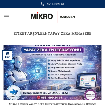
Skip
0531 699 24 64
to
content
ETIKET ARŞIVLERI:
YAPAY ZEKA MUHASEBE
18
Mar
Mikro Yazılım Yapay Zeka Entegrasyonu ve Danışmanlık Hizmeti