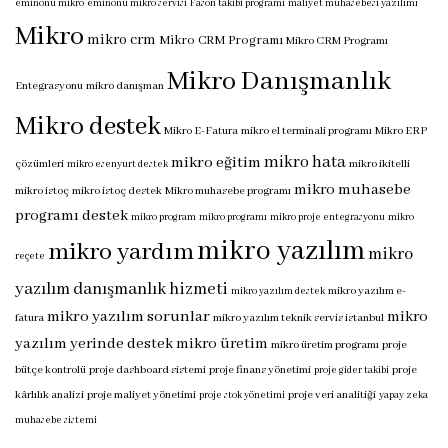
eminönü mikro
eminönü mikro servisi
Fason takibi programı
maliyet muhasebesi yazılımı
Mikro
mikro crm
Mikro CRM Programı
Mikro CRM Programı
Mikro Danışmanlık
Entegrasyonu
mikro danışman
Mikro destek
Mikro E-Fatura
mikro el terminali programı
Mikro ERP
mikro hata
mikro eğitim
çözümleri
mikro ikitelli
mikro esenyurt destek
mikro muhasebe
mikro istoç
mikro istoç destek
Mikro muhasebe programı
programı destek
mikro program
mikro programı
mikro proje entegrasyonu
mikro
mikro yazılım
mikro yardım
mikro
reçete
yazılım danışmanlık hizmeti
mikro yazılım e-
mikro yazılım destek
mikro yazılım sorunlar
mikro
fatura
mikro yazılım teknik servis istanbul
yazılım yerinde destek
mikro üretim
mikro üretim programı
proje
bütçe kontrolü
proje dashboard sistemi
proje finans yönetimi
proje
proje gider takibi
kârlılık analizi
proje maliyet yönetimi
proje veri analitiği
proje stok yönetimi
yapay zeka
muhasebe sistemi