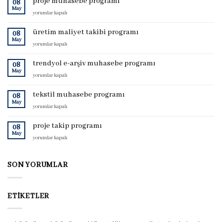
proje muhasebe programı
08
May
proje
yorumlar kapalı
muhasebe
programı
üretim maliyet takibi programı
08
için
May
üretim
yorumlar kapalı
maliyet
takibi
trendyol e-arşiv muhasebe programı
08
programı
May
trendyol
yorumlar kapalı
için
e-
arşiv
tekstil muhasebe programı
08
muhasebe
May
tekstil
yorumlar kapalı
programı
muhasebe
için
programı
proje takip programı
08
için
May
proje
yorumlar kapalı
takip
programı
için
SON YORUMLAR
ETIKETLER