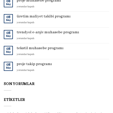
proje muhasebe programı
08
May
proje
yorumlar kapalı
muhasebe
programı
üretim maliyet takibi programı
08
için
May
üretim
yorumlar kapalı
maliyet
takibi
trendyol e-arşiv muhasebe programı
08
programı
May
trendyol
yorumlar kapalı
için
e-
arşiv
tekstil muhasebe programı
08
muhasebe
May
tekstil
yorumlar kapalı
programı
muhasebe
için
programı
proje takip programı
08
için
May
proje
yorumlar kapalı
takip
programı
için
SON YORUMLAR
ETIKETLER