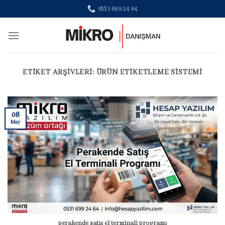
Skip
0531 699 24 64
to
content
ETIKET ARŞIVLERI:
ÜRÜN ETIKETLEME SISTEMI
08
May
perakende satış el terminali programı