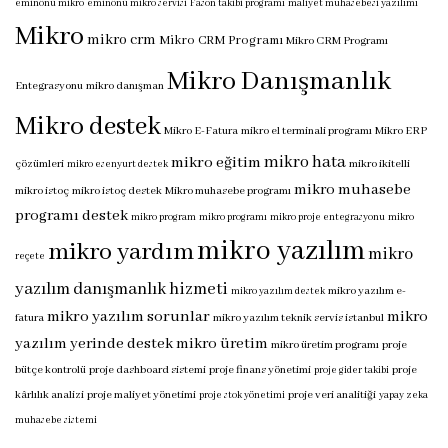
eminönü mikro
eminönü mikro servisi
Fason takibi programı
maliyet muhasebesi yazılımı
Mikro
mikro crm
Mikro CRM Programı
Mikro CRM Programı
Mikro Danışmanlık
Entegrasyonu
mikro danışman
Mikro destek
Mikro E-Fatura
mikro el terminali programı
Mikro ERP
mikro hata
mikro eğitim
çözümleri
mikro ikitelli
mikro esenyurt destek
mikro muhasebe
mikro istoç
mikro istoç destek
Mikro muhasebe programı
programı destek
mikro program
mikro programı
mikro proje entegrasyonu
mikro
mikro yazılım
mikro yardım
mikro
reçete
yazılım danışmanlık hizmeti
mikro yazılım e-
mikro yazılım destek
mikro yazılım sorunlar
mikro
fatura
mikro yazılım teknik servis istanbul
yazılım yerinde destek
mikro üretim
mikro üretim programı
proje
bütçe kontrolü
proje dashboard sistemi
proje finans yönetimi
proje
proje gider takibi
kârlılık analizi
proje maliyet yönetimi
proje veri analitiği
proje stok yönetimi
yapay zeka
muhasebe sistemi