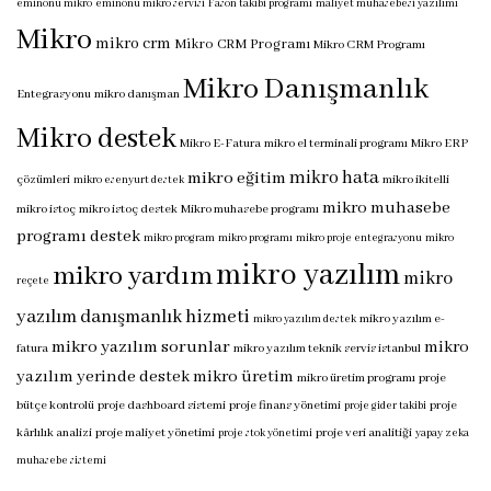
eminönü mikro
eminönü mikro servisi
Fason takibi programı
maliyet muhasebesi yazılımı
Mikro
mikro crm
Mikro CRM Programı
Mikro CRM Programı
Mikro Danışmanlık
Entegrasyonu
mikro danışman
Mikro destek
Mikro E-Fatura
mikro el terminali programı
Mikro ERP
mikro hata
mikro eğitim
çözümleri
mikro ikitelli
mikro esenyurt destek
mikro muhasebe
mikro istoç
mikro istoç destek
Mikro muhasebe programı
programı destek
mikro program
mikro programı
mikro proje entegrasyonu
mikro
mikro yazılım
mikro yardım
mikro
reçete
yazılım danışmanlık hizmeti
mikro yazılım e-
mikro yazılım destek
mikro yazılım sorunlar
mikro
fatura
mikro yazılım teknik servis istanbul
yazılım yerinde destek
mikro üretim
mikro üretim programı
proje
bütçe kontrolü
proje dashboard sistemi
proje finans yönetimi
proje
proje gider takibi
kârlılık analizi
proje maliyet yönetimi
proje veri analitiği
proje stok yönetimi
yapay zeka
muhasebe sistemi