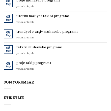
proje muhasebe programı
08
May
proje
yorumlar kapalı
muhasebe
programı
üretim maliyet takibi programı
08
için
May
üretim
yorumlar kapalı
maliyet
takibi
trendyol e-arşiv muhasebe programı
08
programı
May
trendyol
yorumlar kapalı
için
e-
arşiv
tekstil muhasebe programı
08
muhasebe
May
tekstil
yorumlar kapalı
programı
muhasebe
için
programı
proje takip programı
08
için
May
proje
yorumlar kapalı
takip
programı
için
SON YORUMLAR
ETIKETLER