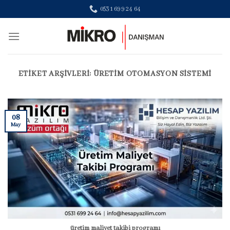
Skip
0531 699 24 64
to
content
ETIKET ARŞIVLERI:
ÜRETIM OTOMASYON SISTEMI
08
May
üretim maliyet takibi programı