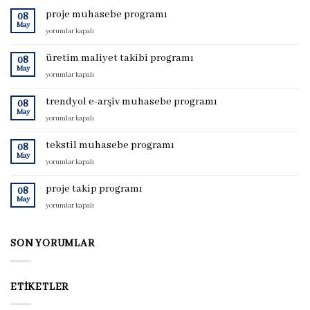
proje muhasebe programı
08
May
proje
yorumlar kapalı
muhasebe
programı
üretim maliyet takibi programı
08
için
May
üretim
yorumlar kapalı
maliyet
takibi
trendyol e-arşiv muhasebe programı
08
programı
May
trendyol
yorumlar kapalı
için
e-
arşiv
tekstil muhasebe programı
08
muhasebe
May
tekstil
yorumlar kapalı
programı
muhasebe
için
programı
proje takip programı
08
için
May
proje
yorumlar kapalı
takip
programı
için
SON YORUMLAR
ETIKETLER