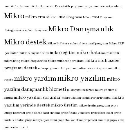
eminönü mikro
eminönü mikro servisi
Fason takibi programı
maliyet muhasebesi yazılımı
Mikro
mikro crm
Mikro CRM Programı
Mikro CRM Programı
Mikro Danışmanlık
Entegrasyonu
mikro danışman
Mikro destek
Mikro E-Fatura
mikro el terminali programı
Mikro ERP
mikro hata
mikro eğitim
çözümleri
mikro ikitelli
mikro esenyurt destek
mikro muhasebe
mikro istoç
mikro istoç destek
Mikro muhasebe programı
programı destek
mikro program
mikro programı
mikro proje entegrasyonu
mikro
mikro yazılım
mikro yardım
mikro
reçete
yazılım danışmanlık hizmeti
mikro yazılım e-
mikro yazılım destek
mikro yazılım sorunlar
mikro
fatura
mikro yazılım teknik servis istanbul
yazılım yerinde destek
mikro üretim
mikro üretim programı
proje
bütçe kontrolü
proje dashboard sistemi
proje finans yönetimi
proje
proje gider takibi
kârlılık analizi
proje maliyet yönetimi
proje veri analitiği
proje stok yönetimi
yapay zeka
muhasebe sistemi