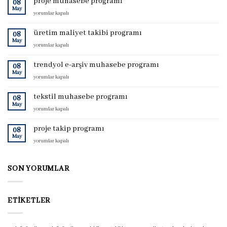
proje muhasebe programı
08
May
proje
yorumlar kapalı
muhasebe
programı
üretim maliyet takibi programı
08
için
May
üretim
yorumlar kapalı
maliyet
takibi
trendyol e-arşiv muhasebe programı
08
programı
May
trendyol
yorumlar kapalı
için
e-
arşiv
tekstil muhasebe programı
08
muhasebe
May
tekstil
yorumlar kapalı
programı
muhasebe
için
programı
proje takip programı
08
için
May
proje
yorumlar kapalı
takip
programı
için
SON YORUMLAR
ETIKETLER