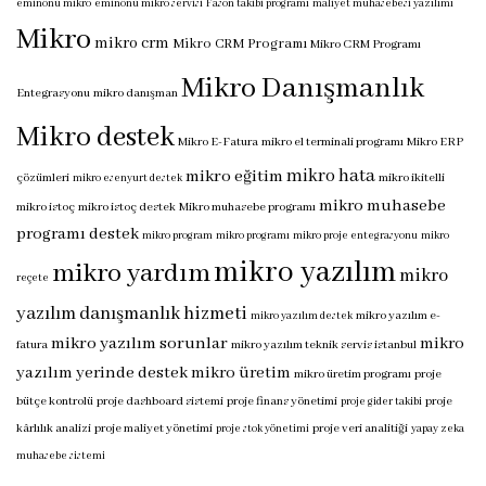
eminönü mikro
eminönü mikro servisi
Fason takibi programı
maliyet muhasebesi yazılımı
Mikro
mikro crm
Mikro CRM Programı
Mikro CRM Programı
Mikro Danışmanlık
Entegrasyonu
mikro danışman
Mikro destek
Mikro E-Fatura
mikro el terminali programı
Mikro ERP
mikro hata
mikro eğitim
çözümleri
mikro ikitelli
mikro esenyurt destek
mikro muhasebe
mikro istoç
mikro istoç destek
Mikro muhasebe programı
programı destek
mikro program
mikro programı
mikro proje entegrasyonu
mikro
mikro yazılım
mikro yardım
mikro
reçete
yazılım danışmanlık hizmeti
mikro yazılım e-
mikro yazılım destek
mikro yazılım sorunlar
mikro
fatura
mikro yazılım teknik servis istanbul
yazılım yerinde destek
mikro üretim
mikro üretim programı
proje
bütçe kontrolü
proje dashboard sistemi
proje finans yönetimi
proje
proje gider takibi
kârlılık analizi
proje maliyet yönetimi
proje veri analitiği
proje stok yönetimi
yapay zeka
muhasebe sistemi