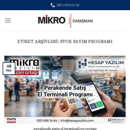
Skip
0531 699 24 64
to
content
ETIKET ARŞIVLERI:
STOK SAYIM PROGRAMI
08
May
perakende satış el terminali programı