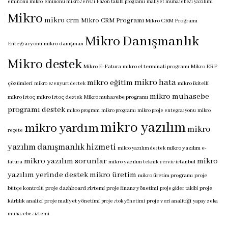
eminönü mikro
eminönü mikro servisi
Fason takibi programı
maliyet muhasebesi yazılımı
Mikro
mikro crm
Mikro CRM Programı
Mikro CRM Programı
Mikro Danışmanlık
Entegrasyonu
mikro danışman
Mikro destek
Mikro E-Fatura
mikro el terminali programı
Mikro ERP
mikro hata
mikro eğitim
çözümleri
mikro ikitelli
mikro esenyurt destek
mikro muhasebe
mikro istoç
mikro istoç destek
Mikro muhasebe programı
programı destek
mikro program
mikro programı
mikro proje entegrasyonu
mikro
mikro yazılım
mikro yardım
mikro
reçete
yazılım danışmanlık hizmeti
mikro yazılım e-
mikro yazılım destek
mikro yazılım sorunlar
mikro
fatura
mikro yazılım teknik servis istanbul
yazılım yerinde destek
mikro üretim
mikro üretim programı
proje
bütçe kontrolü
proje dashboard sistemi
proje finans yönetimi
proje
proje gider takibi
kârlılık analizi
proje maliyet yönetimi
proje veri analitiği
proje stok yönetimi
yapay zeka
muhasebe sistemi