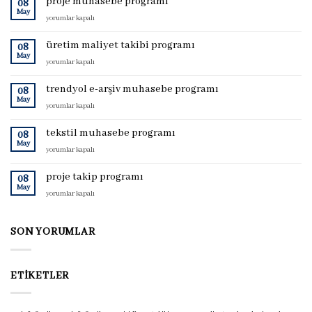
proje muhasebe programı
08
May
proje
yorumlar kapalı
muhasebe
programı
üretim maliyet takibi programı
08
için
May
üretim
yorumlar kapalı
maliyet
takibi
trendyol e-arşiv muhasebe programı
08
programı
May
trendyol
yorumlar kapalı
için
e-
arşiv
tekstil muhasebe programı
08
muhasebe
May
tekstil
yorumlar kapalı
programı
muhasebe
için
programı
proje takip programı
08
için
May
proje
yorumlar kapalı
takip
programı
için
SON YORUMLAR
ETIKETLER