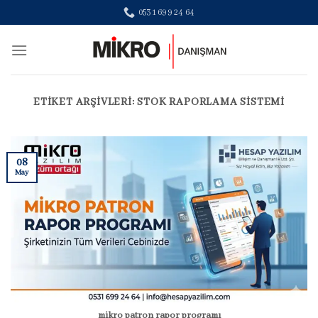
Skip
0531 699 24 64
to
content
ETIKET ARŞIVLERI:
STOK RAPORLAMA SISTEMI
08
May
mikro patron rapor programı