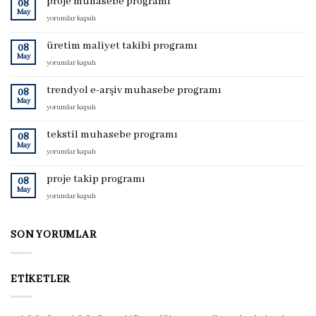
proje muhasebe programı
08
May
proje
yorumlar kapalı
muhasebe
programı
üretim maliyet takibi programı
08
için
May
üretim
yorumlar kapalı
maliyet
takibi
trendyol e-arşiv muhasebe programı
08
programı
May
trendyol
yorumlar kapalı
için
e-
arşiv
tekstil muhasebe programı
08
muhasebe
May
tekstil
yorumlar kapalı
programı
muhasebe
için
programı
proje takip programı
08
için
May
proje
yorumlar kapalı
takip
programı
için
SON YORUMLAR
ETIKETLER