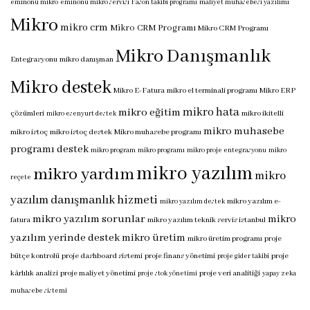
eminönü mikro
eminönü mikro servisi
Fason takibi programı
maliyet muhasebesi yazılımı
Mikro
mikro crm
Mikro CRM Programı
Mikro CRM Programı
Mikro Danışmanlık
Entegrasyonu
mikro danışman
Mikro destek
Mikro E-Fatura
mikro el terminali programı
Mikro ERP
mikro hata
mikro eğitim
çözümleri
mikro ikitelli
mikro esenyurt destek
mikro muhasebe
mikro istoç
mikro istoç destek
Mikro muhasebe programı
programı destek
mikro program
mikro programı
mikro proje entegrasyonu
mikro
mikro yazılım
mikro yardım
mikro
reçete
yazılım danışmanlık hizmeti
mikro yazılım e-
mikro yazılım destek
mikro yazılım sorunlar
mikro
fatura
mikro yazılım teknik servis istanbul
yazılım yerinde destek
mikro üretim
mikro üretim programı
proje
bütçe kontrolü
proje dashboard sistemi
proje finans yönetimi
proje
proje gider takibi
kârlılık analizi
proje maliyet yönetimi
proje veri analitiği
proje stok yönetimi
yapay zeka
muhasebe sistemi