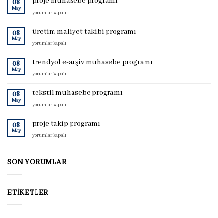
proje muhasebe programı
08
May
proje
yorumlar kapalı
muhasebe
programı
üretim maliyet takibi programı
08
için
May
üretim
yorumlar kapalı
maliyet
takibi
trendyol e-arşiv muhasebe programı
08
programı
May
trendyol
yorumlar kapalı
için
e-
arşiv
tekstil muhasebe programı
08
muhasebe
May
tekstil
yorumlar kapalı
programı
muhasebe
için
programı
proje takip programı
08
için
May
proje
yorumlar kapalı
takip
programı
için
SON YORUMLAR
ETIKETLER