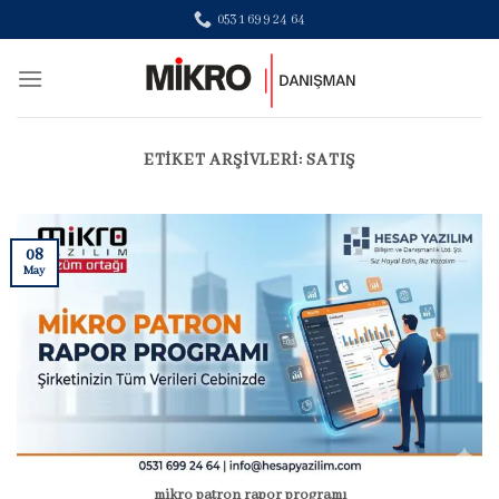
Skip
0531 699 24 64
to
content
ETIKET ARŞIVLERI:
SATIŞ
08
May
mikro patron rapor programı