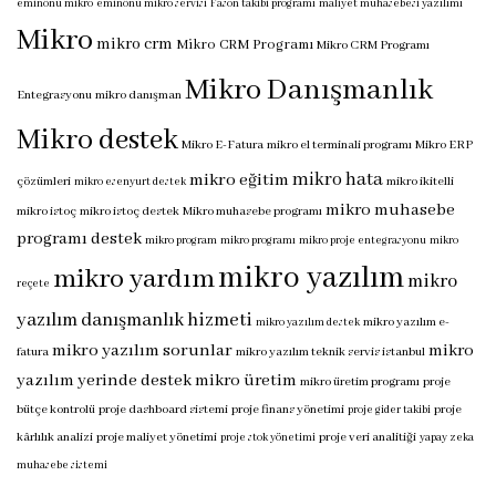
eminönü mikro
eminönü mikro servisi
Fason takibi programı
maliyet muhasebesi yazılımı
Mikro
mikro crm
Mikro CRM Programı
Mikro CRM Programı
Mikro Danışmanlık
Entegrasyonu
mikro danışman
Mikro destek
Mikro E-Fatura
mikro el terminali programı
Mikro ERP
mikro hata
mikro eğitim
çözümleri
mikro ikitelli
mikro esenyurt destek
mikro muhasebe
mikro istoç
mikro istoç destek
Mikro muhasebe programı
programı destek
mikro program
mikro programı
mikro proje entegrasyonu
mikro
mikro yazılım
mikro yardım
mikro
reçete
yazılım danışmanlık hizmeti
mikro yazılım e-
mikro yazılım destek
mikro yazılım sorunlar
mikro
fatura
mikro yazılım teknik servis istanbul
yazılım yerinde destek
mikro üretim
mikro üretim programı
proje
bütçe kontrolü
proje dashboard sistemi
proje finans yönetimi
proje
proje gider takibi
kârlılık analizi
proje maliyet yönetimi
proje veri analitiği
proje stok yönetimi
yapay zeka
muhasebe sistemi