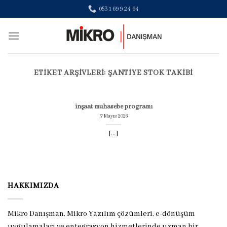
Skip
0531 699 24 64
to
content
ETIKET ARŞIVLERI:
ŞANTIYE STOK TAKIBI
inşaat muhasebe programı
7 Mayıs 2026
[...]
HAKKIMIZDA
Mikro Danışman, Mikro Yazılım çözümleri, e-dönüşüm
uygulamaları ve entegrasyon hizmetlerinde uzman bir