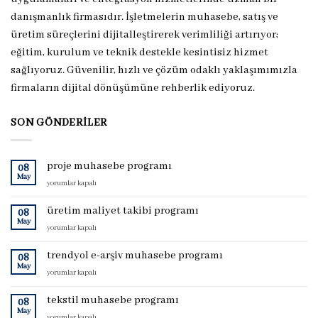
danışmanlık firmasıdır. İşletmelerin muhasebe, satış ve
üretim süreçlerini dijitalleştirerek verimliliği artırıyor;
eğitim, kurulum ve teknik destekle kesintisiz hizmet
sağlıyoruz. Güvenilir, hızlı ve çözüm odaklı yaklaşımımızla
firmaların dijital dönüşümüne rehberlik ediyoruz.
SON GÖNDERILER
proje muhasebe programı
08
May
proje
yorumlar kapalı
muhasebe
programı
üretim maliyet takibi programı
08
için
May
üretim
yorumlar kapalı
maliyet
takibi
trendyol e-arşiv muhasebe programı
08
programı
May
trendyol
yorumlar kapalı
için
e-
arşiv
tekstil muhasebe programı
08
muhasebe
May
tekstil
yorumlar kapalı