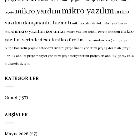
programı destek
mikro program
mikro programı
mikro proje entegrasyonu
mikro
mikro yazılım
mikro yardım
mikro
reçete
yazılım danışmanlık hizmeti
mikro yazılım e-
mikro yazılım destek
mikro yazılım sorunlar
mikro
fatura
mikro yazılım teknik servis istanbul
yazılım yerinde destek
mikro üretim
mikro üretim programı
proje
bütçe kontrolü
proje dashboard sistemi
proje finans yönetimi
proje
proje gider takibi
kârlılık analizi
proje maliyet yönetimi
proje veri analitiği
proje stok yönetimi
yapay zeka
muhasebe sistemi
KATEGORILER
Genel
(157)
ARŞIVLER
Mayıs 2026
(27)