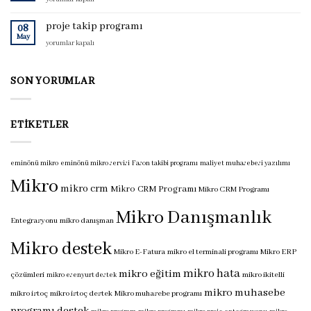
programı
muhasebe
için
programı
proje takip programı
08
için
May
proje
yorumlar kapalı
takip
programı
için
SON YORUMLAR
ETIKETLER
eminönü mikro
eminönü mikro servisi
Fason takibi programı
maliyet muhasebesi yazılımı
Mikro
mikro crm
Mikro CRM Programı
Mikro CRM Programı
Mikro Danışmanlık
Entegrasyonu
mikro danışman
Mikro destek
Mikro E-Fatura
mikro el terminali programı
Mikro ERP
mikro hata
mikro eğitim
çözümleri
mikro ikitelli
mikro esenyurt destek
mikro muhasebe
mikro istoç
mikro istoç destek
Mikro muhasebe programı