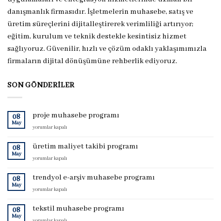
danışmanlık firmasıdır. İşletmelerin muhasebe, satış ve
üretim süreçlerini dijitalleştirerek verimliliği artırıyor;
eğitim, kurulum ve teknik destekle kesintisiz hizmet
sağlıyoruz. Güvenilir, hızlı ve çözüm odaklı yaklaşımımızla
firmaların dijital dönüşümüne rehberlik ediyoruz.
SON GÖNDERILER
proje muhasebe programı
08
May
proje
yorumlar kapalı
muhasebe
programı
üretim maliyet takibi programı
08
için
May
üretim
yorumlar kapalı
maliyet
takibi
trendyol e-arşiv muhasebe programı
08
programı
May
trendyol
yorumlar kapalı
için
e-
arşiv
tekstil muhasebe programı
08
muhasebe
May
tekstil
yorumlar kapalı