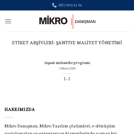
Skip
0531 699 24 64
to
content
ETIKET ARŞIVLERI:
ŞANTIYE MALIYET YÖNETIMI
inşaat muhasebe programı
7 Mayıs 2026
[...]
HAKKIMIZDA
Mikro Danışman, Mikro Yazılım çözümleri, e-dönüşüm
uygulamaları ve entegrasyon hizmetlerinde uzman bir