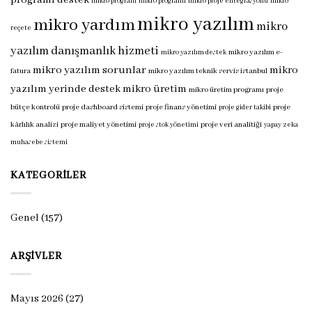
programı destek
mikro program
mikro programı
mikro proje entegrasyonu
mikro
mikro yazılım
mikro yardım
mikro
reçete
yazılım danışmanlık hizmeti
mikro yazılım e-
mikro yazılım destek
mikro yazılım sorunlar
mikro
fatura
mikro yazılım teknik servis istanbul
yazılım yerinde destek
mikro üretim
mikro üretim programı
proje
bütçe kontrolü
proje dashboard sistemi
proje finans yönetimi
proje
proje gider takibi
kârlılık analizi
proje maliyet yönetimi
proje veri analitiği
proje stok yönetimi
yapay zeka
muhasebe sistemi
KATEGORILER
Genel
(157)
ARŞIVLER
Mayıs 2026
(27)