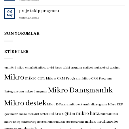
programı
muhasebe
için
programı
proje takip programı
08
için
May
proje
yorumlar kapalı
takip
programı
için
SON YORUMLAR
ETIKETLER
eminönü mikro
eminönü mikro servisi
Fason takibi programı
maliyet muhasebesi yazılımı
Mikro
mikro crm
Mikro CRM Programı
Mikro CRM Programı
Mikro Danışmanlık
Entegrasyonu
mikro danışman
Mikro destek
Mikro E-Fatura
mikro el terminali programı
Mikro ERP
mikro hata
mikro eğitim
çözümleri
mikro ikitelli
mikro esenyurt destek
mikro muhasebe
mikro istoç
mikro istoç destek
Mikro muhasebe programı