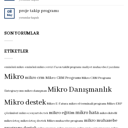
programı
muhasebe
için
programı
proje takip programı
08
için
May
proje
yorumlar kapalı
takip
programı
için
SON YORUMLAR
ETIKETLER
eminönü mikro
eminönü mikro servisi
Fason takibi programı
maliyet muhasebesi yazılımı
Mikro
mikro crm
Mikro CRM Programı
Mikro CRM Programı
Mikro Danışmanlık
Entegrasyonu
mikro danışman
Mikro destek
Mikro E-Fatura
mikro el terminali programı
Mikro ERP
mikro hata
mikro eğitim
çözümleri
mikro ikitelli
mikro esenyurt destek
mikro muhasebe
mikro istoç
mikro istoç destek
Mikro muhasebe programı