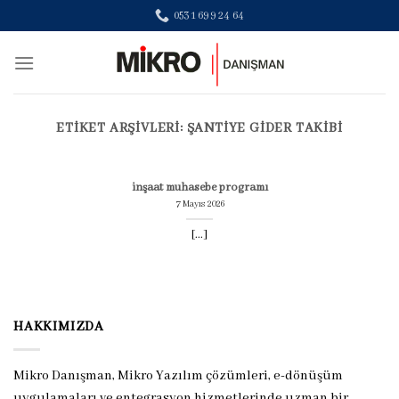
Skip
0531 699 24 64
to
content
ETIKET ARŞIVLERI:
ŞANTIYE GIDER TAKIBI
inşaat muhasebe programı
7 Mayıs 2026
[...]
HAKKIMIZDA
Mikro Danışman, Mikro Yazılım çözümleri, e-dönüşüm
uygulamaları ve entegrasyon hizmetlerinde uzman bir