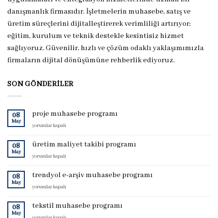
danışmanlık firmasıdır. İşletmelerin muhasebe, satış ve
üretim süreçlerini dijitalleştirerek verimliliği artırıyor;
eğitim, kurulum ve teknik destekle kesintisiz hizmet
sağlıyoruz. Güvenilir, hızlı ve çözüm odaklı yaklaşımımızla
firmaların dijital dönüşümüne rehberlik ediyoruz.
SON GÖNDERILER
proje muhasebe programı
08
May
proje
yorumlar kapalı
muhasebe
programı
üretim maliyet takibi programı
08
için
May
üretim
yorumlar kapalı
maliyet
takibi
trendyol e-arşiv muhasebe programı
08
programı
May
trendyol
yorumlar kapalı
için
e-
arşiv
tekstil muhasebe programı
08
muhasebe
May
tekstil
yorumlar kapalı