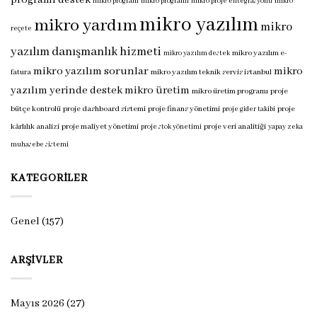
programı destek
mikro program
mikro programı
mikro proje entegrasyonu
mikro
mikro yazılım
mikro yardım
mikro
reçete
yazılım danışmanlık hizmeti
mikro yazılım e-
mikro yazılım destek
mikro yazılım sorunlar
mikro
fatura
mikro yazılım teknik servis istanbul
yazılım yerinde destek
mikro üretim
mikro üretim programı
proje
bütçe kontrolü
proje dashboard sistemi
proje finans yönetimi
proje
proje gider takibi
kârlılık analizi
proje maliyet yönetimi
proje veri analitiği
proje stok yönetimi
yapay zeka
muhasebe sistemi
KATEGORILER
Genel
(157)
ARŞIVLER
Mayıs 2026
(27)