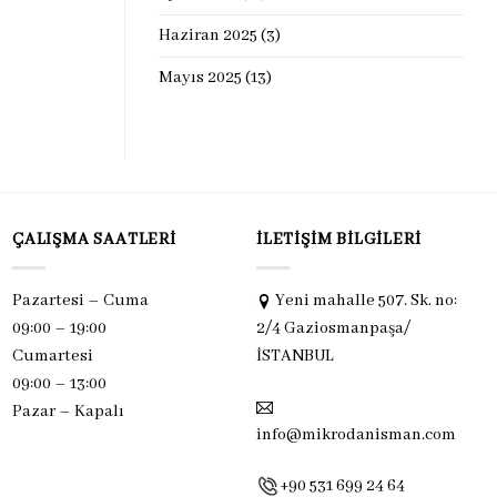
Haziran 2025
(3)
Mayıs 2025
(13)
ÇALIŞMA SAATLERI
İLETIŞIM BILGILERI
Pazartesi – Cuma
Yeni mahalle 507. Sk. no:
09:00 – 19:00
2/4 Gaziosmanpaşa/
Cumartesi
İSTANBUL
09:00 – 13:00
Pazar –
Kapalı
info@mikrodanisman.com
+90 531 699 24 64