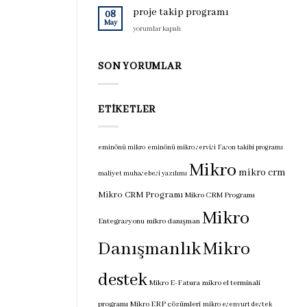
için
programı
proje takip programı
08
için
May
proje
yorumlar kapalı
takip
programı
için
SON YORUMLAR
ETIKETLER
eminönü mikro
eminönü mikro servisi
Fason takibi programı
Mikro
mikro crm
maliyet muhasebesi yazılımı
Mikro CRM Programı
Mikro CRM Programı
Mikro
Entegrasyonu
mikro danışman
Danışmanlık
Mikro
destek
Mikro E-Fatura
mikro el terminali
programı
Mikro ERP çözümleri
mikro esenyurt destek