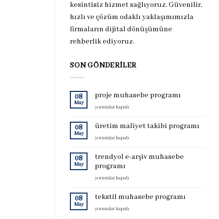
kesintisiz hizmet sağlıyoruz. Güvenilir,
hızlı ve çözüm odaklı yaklaşımımızla
firmaların dijital dönüşümüne
rehberlik ediyoruz.
SON GÖNDERILER
proje muhasebe programı
08
May
proje
yorumlar kapalı
muhasebe
programı
üretim maliyet takibi programı
08
için
May
üretim
yorumlar kapalı
maliyet
takibi
trendyol e-arşiv muhasebe
08
programı
May
programı
için
trendyol
yorumlar kapalı
e-
arşiv
tekstil muhasebe programı
08
muhasebe
May
tekstil
yorumlar kapalı
programı
muhasebe