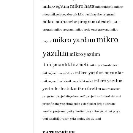
mikro hata
mikro eğitim
mikro ikitelli
mikro
istoç
mikro istoç destek
Mikro muhasebe programı
mikro muhasebe programı destek
mikro
program
mikro programı
mikro proje entegrasyonu
mikro
mikro
mikro yardım
reçete
yazılım
mikro yazılım
danışmanlık hizmeti
mikro yazılım destek
mikro yazılım sorunlar
mikro yazılım e-fatura
mikro yazılım
mikro yazılım teknik servis istanbul
yerinde destek
mikro üretim
mikro üretim
programı
proje bütçe kontrolü
proje dashboard sistemi
proje finans yönetimi
proje kârlılık
proje gider takibi
analizi
proje maliyet yönetimi
proje
proje stok yönetimi
veri analitiği
yapay zeka muhasebe sistemi