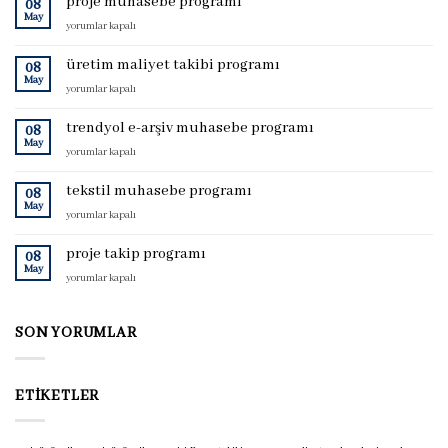
proje muhasebe programı
08
May
proje
yorumlar kapalı
muhasebe
programı
üretim maliyet takibi programı
08
için
May
üretim
yorumlar kapalı
maliyet
takibi
trendyol e-arşiv muhasebe programı
08
programı
May
trendyol
yorumlar kapalı
için
e-
arşiv
tekstil muhasebe programı
08
muhasebe
May
tekstil
yorumlar kapalı
programı
muhasebe
için
programı
proje takip programı
08
için
May
proje
yorumlar kapalı
takip
programı
için
SON YORUMLAR
ETIKETLER