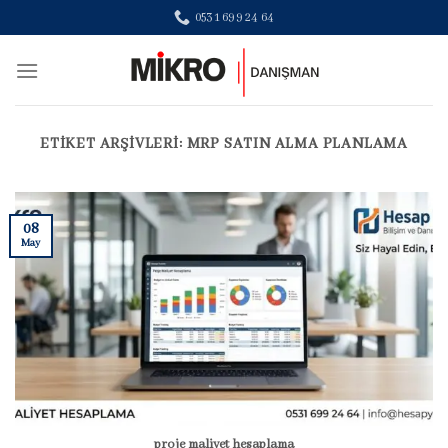
Skip
0531 699 24 64
to
content
ETIKET ARŞIVLERI:
MRP SATIN ALMA PLANLAMA
08
May
proje maliyet hesaplama