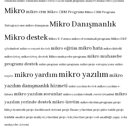
eminönü mikro
eminönü mikro servisi
Fason takibi programı
maliyet muhasebesi yazılımı
Mikro
mikro crm
Mikro CRM Programı
Mikro CRM Programı
Mikro Danışmanlık
Entegrasyonu
mikro danışman
Mikro destek
Mikro E-Fatura
mikro el terminali programı
Mikro ERP
mikro hata
mikro eğitim
çözümleri
mikro ikitelli
mikro esenyurt destek
mikro muhasebe
mikro istoç
mikro istoç destek
Mikro muhasebe programı
programı destek
mikro program
mikro programı
mikro proje entegrasyonu
mikro
mikro yazılım
mikro yardım
mikro
reçete
yazılım danışmanlık hizmeti
mikro yazılım e-
mikro yazılım destek
mikro yazılım sorunlar
mikro
fatura
mikro yazılım teknik servis istanbul
yazılım yerinde destek
mikro üretim
mikro üretim programı
proje
bütçe kontrolü
proje dashboard sistemi
proje finans yönetimi
proje
proje gider takibi
kârlılık analizi
proje maliyet yönetimi
proje veri analitiği
proje stok yönetimi
yapay zeka
muhasebe sistemi